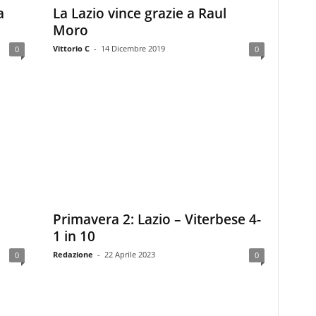
a
La Lazio vince grazie a Raul
Moro
Vittorio C
-
14 Dicembre 2019
0
0
Primavera 2: Lazio – Viterbese 4-
1 in 10
Redazione
-
22 Aprile 2023
0
0