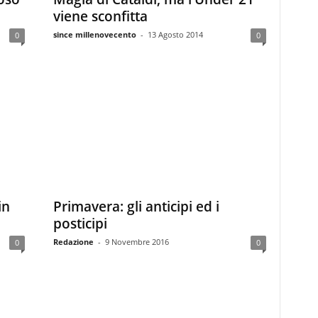
viene sconfitta
since millenovecento
-
13 Agosto 2014
0
0
in
Primavera: gli anticipi ed i
posticipi
Redazione
-
9 Novembre 2016
0
0