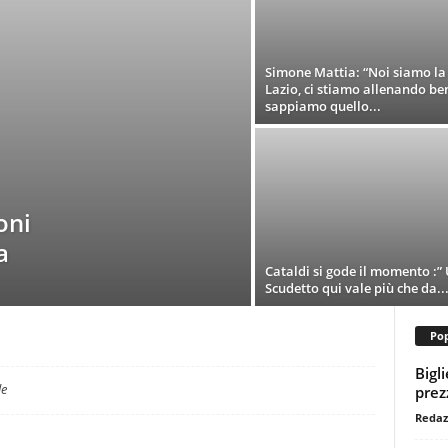
Simone Mattia: “Noi siamo la
Lazio, ci stiamo allenando be
sappiamo quello...
oni
a
Cataldi si gode il momento :”
Scudetto qui vale più che da..
Pop
Bigl
le
prezz
Redaz