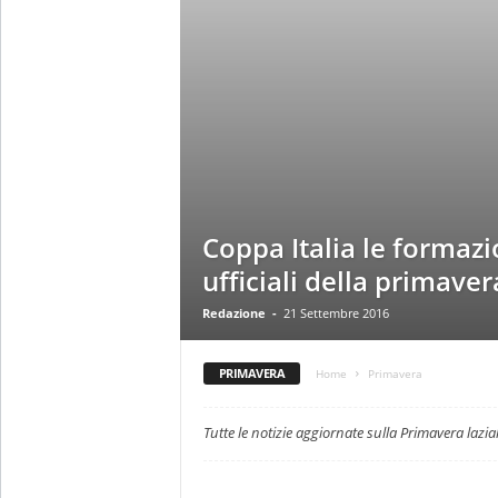
z
i
e
s
s
L
a
z
i
o
Coppa Italia le formazi
ufficiali della primaver
Redazione
-
21 Settembre 2016
PRIMAVERA
Home
Primavera
Tutte le notizie aggiornate sulla Primavera lazia