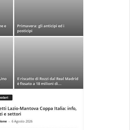
ne e
Primavera: gli anticipi ed i
posticipi
 Uno
Il riscatto di Rozzi dal Real Madrid
.
è fissato a 18 milioni di...
olari
ietti Lazio-Mantova Coppa Italia: info,
i e settori
ione
-
6 Agosto 2026