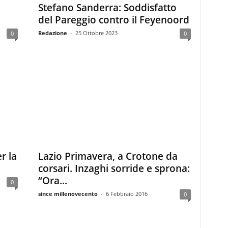
Stefano Sanderra: Soddisfatto
del Pareggio contro il Feyenoord
Redazione
-
25 Ottobre 2023
0
0
r la
Lazio Primavera, a Crotone da
corsari. Inzaghi sorride e sprona:
“Ora...
0
since millenovecento
-
6 Febbraio 2016
0