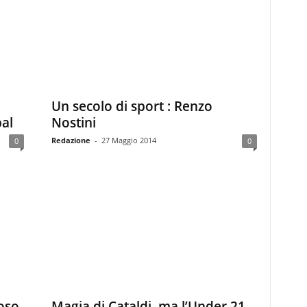
Un secolo di sport : Renzo
al
Nostini
Redazione
-
27 Maggio 2014
0
0
ioso
Magia di Cataldi, ma l’Under 21