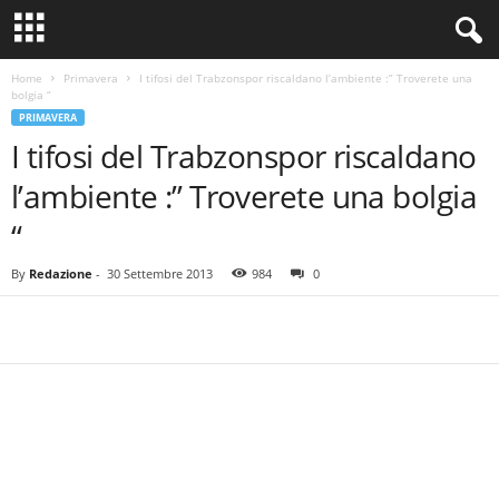
Home
Primavera
I tifosi del Trabzonspor riscaldano l’ambiente :” Troverete una
bolgia “
PRIMAVERA
I tifosi del Trabzonspor riscaldano
l’ambiente :” Troverete una bolgia
“
By
Redazione
-
30 Settembre 2013
984
0