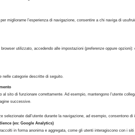
 per migliorarne l’esperienza di navigazione, consentire a chi naviga di usufruir
al browser utilizzato, accedendo alle impostazioni (preferenze oppure opzioni):
e nelle categorie descritte di seguito.
namento
al sito di funzionare correttamente. Ad esempio, mantengono l’utente collega
 pagine successive.
ze selezionate dall’utente durante la navigazione, ad esempio, consentono di i
udience (es: Google Analytics)
raccolti in forma anonima e aggregata, come gli utenti interagiscono con i siti 