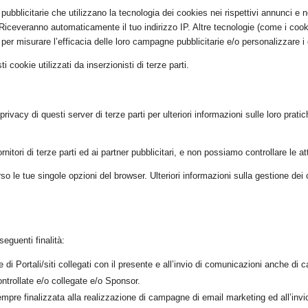
i pubblicitarie che utilizzano la tecnologia dei cookies nei rispettivi annunci e 
 Riceveranno automaticamente il tuo indirizzo IP. Altre tecnologie (come i coo
ito per misurare l’efficacia delle loro campagne pubblicitarie e/o personalizzare i
 cookie utilizzati da inserzionisti di terze parti.
rivacy di questi server di terze parti per ulteriori informazioni sulle loro prati
nitori di terze parti ed ai partner pubblicitari, e non possiamo controllare le attiv
verso le tue singole opzioni del browser. Ulteriori informazioni sulla gestione 
eguenti finalità:
e di Portali/siti collegati con il presente e all’invio di comunicazioni anche di
ontrollate e/o collegate e/o Sponsor.
empre finalizzata alla realizzazione di campagne di email marketing ed all’inv