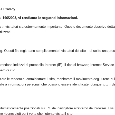
la Privacy
s. 196/2003, vi rendiamo le seguenti informazioni.
stri visitatori sia estremamente importante. Questo documento descrive dettagli
ilizzati.
i log. Questi file registrano semplicemente i visitatori del sito – di solito una p
rendono indirizzi di protocollo Internet (IP), il tipo di browser, Internet Servi
ero di clic.
are le tendenze, amministrare il sito, monitorare il movimento degli utenti sul
egate a informazioni personali che possono essere identificate, dunque
tutti i 
automaticamente posizionati sul PC del navigatore all’interno del browser. Ess
riconosciuti ogni volta che l’utente visita il sito.