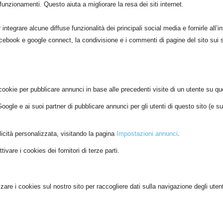
funzionamenti. Questo aiuta a migliorare la resa dei siti internet.
integrare alcune diffuse funzionalità dei principali social media e fornirle all’i
acebook e google connect, la condivisione e i commenti di pagine del sito sui so
no cookie per pubblicare annunci in base alle precedenti visite di un utente su qu
ogle e ai suoi partner di pubblicare annunci per gli utenti di questo sito (e su alt
licità personalizzata, visitando la pagina
Impostazioni annunci
.
vare i cookies dei fornitori di terze parti.
zzare i cookies sul nostro sito per raccogliere dati sulla navigazione degli uten