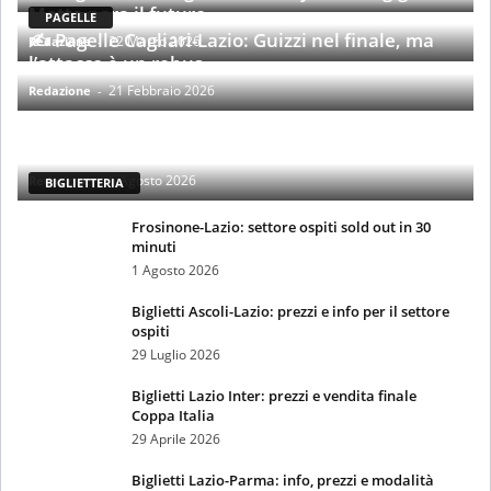
Motta para il futuro
PAGELLE
✍️ Pagelle Cagliari-Lazio: Guizzi nel finale, ma
22 Marzo 2026
Redazione
-
l’attacco è un rebus
21 Febbraio 2026
Redazione
-
Biglietti Lazio-Mantova Coppa Italia: info, prezzi
e settori
6 Agosto 2026
Redazione
-
BIGLIETTERIA
Frosinone-Lazio: settore ospiti sold out in 30
minuti
1 Agosto 2026
Biglietti Ascoli-Lazio: prezzi e info per il settore
ospiti
29 Luglio 2026
Biglietti Lazio Inter: prezzi e vendita finale
Coppa Italia
29 Aprile 2026
Biglietti Lazio-Parma: info, prezzi e modalità