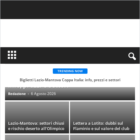
S
i
n
c
e
1
TRENDING NOW
9
Biglietti Lazio-Mantova Coppa Italia:
0
Biglietti Lazio-Mantova Coppa Italia: info, prezzi e settori
0
info, prezzi e settori
N
o
6 Agosto 2026
t
Redazione
-
i
z
i
e
s
s
L
Lazio-Mantova: settori chiusi
Lettera a Lotito: dubbi sul
a
e rischio deserto all’Olimpico
Flaminio e sul valore del club
z
i
o