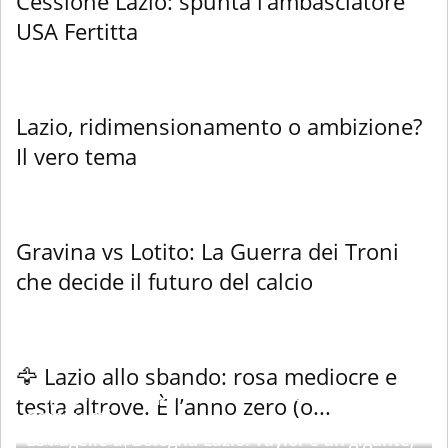
Cessione Lazio: spunta l’ambasciatore
USA Fertitta
Lazio, ridimensionamento o ambizione?
Il vero tema
Gravina vs Lotito: La Guerra dei Troni
che decide il futuro del calcio
🦅 Lazio allo sbando: rosa mediocre e
Le pagelle di Napoli-Lazio 0-2: Gila e Tavares
testa altrove. È l’anno zero (o...
dominanti
Le Pagelle di Bologna-Lazio: Taylor è un gigante,
18 Aprile 2026
Redazione
-