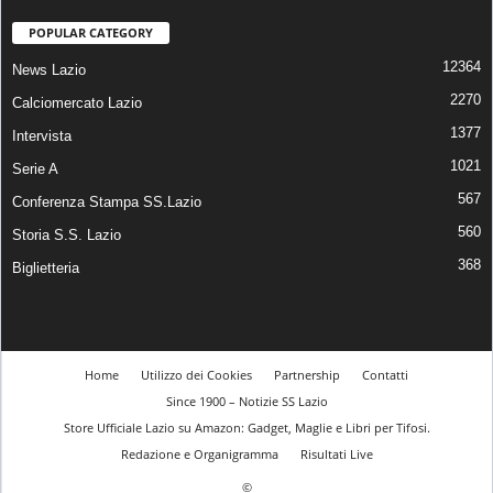
POPULAR CATEGORY
12364
News Lazio
2270
Calciomercato Lazio
1377
Intervista
1021
Serie A
567
Conferenza Stampa SS.Lazio
560
Storia S.S. Lazio
368
Biglietteria
Home
Utilizzo dei Cookies
Partnership
Contatti
Since 1900 – Notizie SS Lazio
Store Ufficiale Lazio su Amazon: Gadget, Maglie e Libri per Tifosi.
Redazione e Organigramma
Risultati Live
©