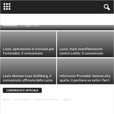
Lazio, svelate a sorpresa le nuove maglie
Home e Third
CALCIOMERCATO LAZIO
COMUNICATO UFFICIALE
CONFERENZA STAMPA SS.LAZIO
INTERVISTA
LAZIO WOMEN
Redazione
-
2 Luglio 2026
RASSEGNA STAMPA
Lazio, operazione al crociato per
Lazio, maxi manifestazione
Furlanetto: il comunicato
contro Lotito: il comunicato
Lazio Women Caso Gothberg, il
Infortunio Provedel: lesione alla
comunicato ufficiale della Lazio
spalla, il portiere va sotto i ferri
COMUNICATO UFFICIALE
Home
News Lazio
Comunicato ufficiale
Page 2