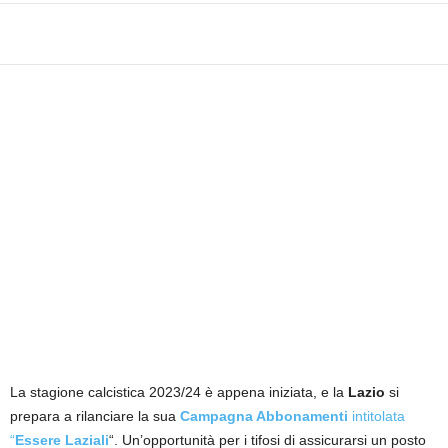
i
e
s
s
L
a
z
i
o
La stagione calcistica 2023/24 è appena iniziata, e la
Lazio
si
prepara a rilanciare la sua
Campagna Abbonamenti
intitolata
“
Essere Laziali
“. Un’opportunità per i tifosi di assicurarsi un posto