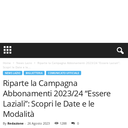
S
i
n
Home
News Lazio
Riparte la Campagna Abbonamenti 2023/24 “Essere Laziali”:
c
Scopri le Date e le...
e
NEWS LAZIO
BIGLIETTERIA
COMUNICATO UFFICIALE
1
Riparte la Campagna
9
0
Abbonamenti 2023/24 “Essere
0
N
Laziali”: Scopri le Date e le
o
Modalità
t
i
By
Redazione
-
26 Agosto 2023
1288
0
z