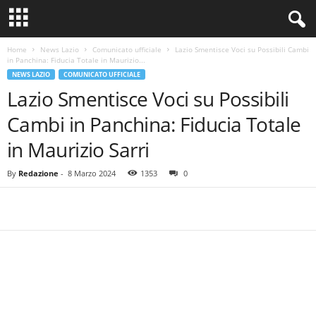
Home
News Lazio
Comunicato ufficiale
Lazio Smentisce Voci su Possibili Cambi
in Panchina: Fiducia Totale in Maurizio...
NEWS LAZIO
COMUNICATO UFFICIALE
Lazio Smentisce Voci su Possibili
Cambi in Panchina: Fiducia Totale
in Maurizio Sarri
By
Redazione
-
8 Marzo 2024
1353
0