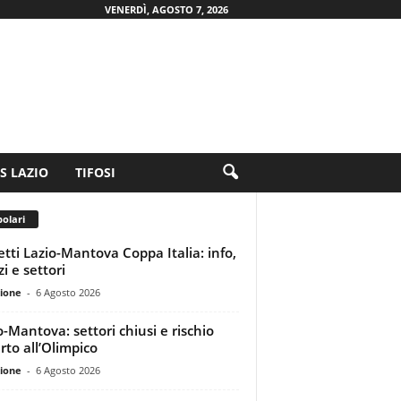
VENERDÌ, AGOSTO 7, 2026
.S LAZIO
TIFOSI
olari
ietti Lazio-Mantova Coppa Italia: info,
i e settori
ione
-
6 Agosto 2026
o-Mantova: settori chiusi e rischio
rto all’Olimpico
ione
-
6 Agosto 2026