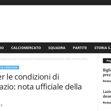
IO
CALCIOMERCATO
SQUADRA
PARTITE
STORIA S
cupazione per le condizioni di Castellanos della Lazio: nota ufficiale della
Pop
I & CONDIZIONI
Bigl
 le condizioni di
prezz
Redaz
zio: nota ufficiale della
Lazi
dese
Redaz
0