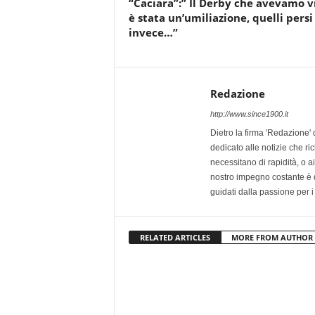
“Caciara”:” Il Derby che avevamo v
è stata un’umiliazione, quelli persi
invece…”
Redazione
http://www.since1900.it
Dietro la firma 'Redazione' 
dedicato alle notizie che ri
necessitano di rapidità, o ai 
nostro impegno costante è qu
guidati dalla passione per i
RELATED ARTICLES
MORE FROM AUTHOR