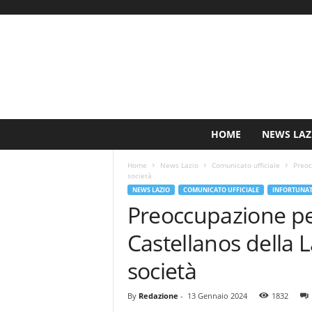
S
HOME
NEWS LAZ
i
n
Home
News Lazio
Comunicato ufficiale
Preoc
c
società
e
NEWS LAZIO
COMUNICATO UFFICIALE
INFORTUNAT
1
Preoccupazione per
9
0
Castellanos della La
0
N
società
o
t
By
Redazione
-
13 Gennaio 2024
1832
i