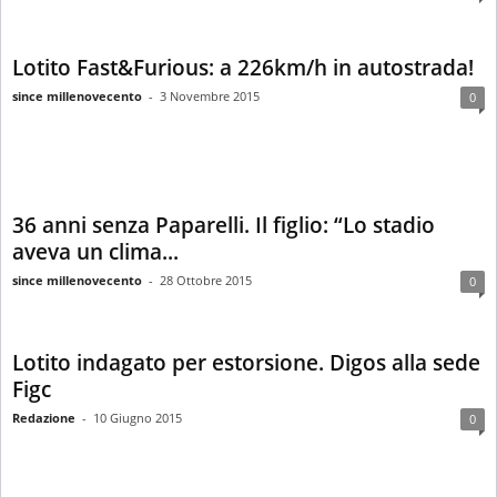
Lotito Fast&Furious: a 226km/h in autostrada!
since millenovecento
-
3 Novembre 2015
0
36 anni senza Paparelli. Il figlio: “Lo stadio
aveva un clima...
since millenovecento
-
28 Ottobre 2015
0
Lotito indagato per estorsione. Digos alla sede
Figc
Redazione
-
10 Giugno 2015
0