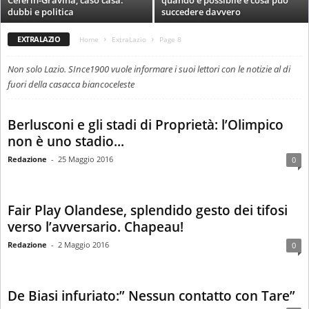
Ceferin-Gravina, caso casa:
quando è possibile e cosa può
i
dubbi e politica
succedere davvero
e
s
EXTRALAZIO
Home
ExtraLazio
Page 8
s
L
Non solo Lazio. SInce1900 vuole informare i suoi lettori con le notizie al di
a
fuori della casacca biancoceleste
z
i
o
Berlusconi e gli stadi di Proprietà: l’Olimpico
non è uno stadio...
Redazione
-
25 Maggio 2016
0
Fair Play Olandese, splendido gesto dei tifosi
verso l’avversario. Chapeau!
Redazione
-
2 Maggio 2016
0
De Biasi infuriato:” Nessun contatto con Tare”