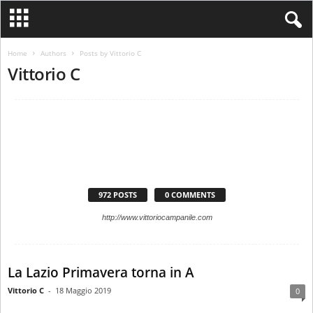
Home
Authors
Posts by Vittorio C
Vittorio C
972 POSTS
0 COMMENTS
http://www.vittoriocampanile.com
La Lazio Primavera torna in A
Vittorio C
-
18 Maggio 2019
0