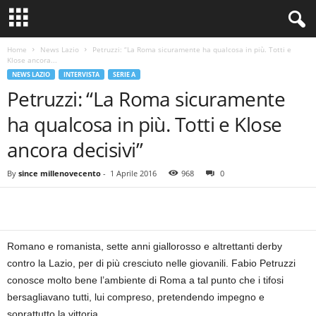
Home
News Lazio
Petruzzi: “La Roma sicuramente ha qualcosa in più. Totti e
Klose ancora...
NEWS LAZIO
INTERVISTA
SERIE A
Petruzzi: “La Roma sicuramente
ha qualcosa in più. Totti e Klose
ancora decisivi”
By
since millenovecento
-
1 Aprile 2016
968
0
Romano e romanista, sette anni giallorosso e altrettanti derby
contro la Lazio, per di più cresciuto nelle giovanili. Fabio Petruzzi
conosce molto bene l’ambiente di Roma a tal punto che i tifosi
bersagliavano tutti, lui compreso, pretendendo impegno e
soprattutto la vittoria.