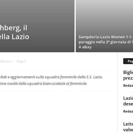
berg, il
lla Lazio
Sampdoria-Lazio Women 1-1:
pareggio nella 2ª giornata di 
A eBay
Pop
o Women
Page 3
Bigl
ltati e aggiornamenti sulla squadra femminile della S.S. Lazio.
prezz
 ultime novità della squadra biancoceleste al femminile.
Redaz
Lazi
dese
Redaz
Lett
valo