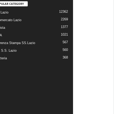
PULAR CATEGORY
12362
Lazio
2269
omercato Lazio
1377
ista
1021
 A
567
renza Stampa SS.Lazio
560
a S.S. Lazio
368
tteria