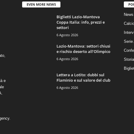
EVEN MORE NEWS
PO
News 
Biglietti Lazio-Mantova
Coppa Italia: info, prezzi e
Calci
settori
Interv
6 Agosto 2026
Serie
Lazio-Mantova: settori chiusi
Confe
e rischio deserto all’Olimpico
ato,
6 Agosto 2026
Stori
Biglie
Lettera a Lotito: dubbi sul
Flaminio e sul valore del club
tà e
ale
6 Agosto 2026
A.
gency
.