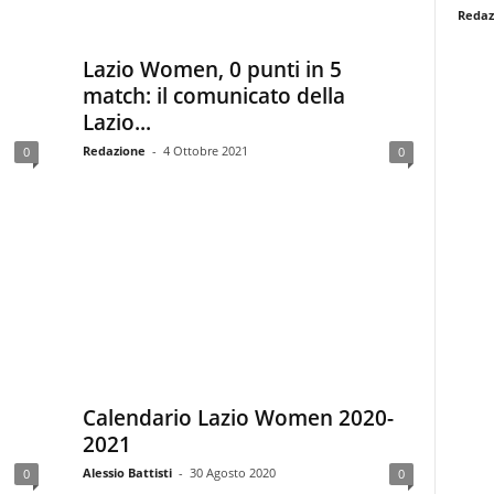
Redaz
Lazio Women, 0 punti in 5
match: il comunicato della
Lazio...
Redazione
-
4 Ottobre 2021
0
0
Calendario Lazio Women 2020-
2021
Alessio Battisti
-
30 Agosto 2020
0
0