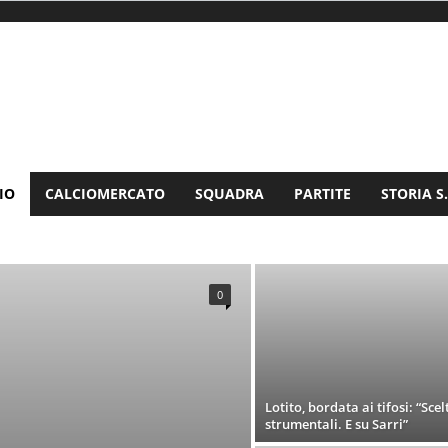
IO
CALCIOMERCATO
SQUADRA
PARTITE
STORIA S
ICIALE
CONFERENZA STAMPA SS.LAZIO
INTERVISTA
0
Lotito, bordata ai tifosi: “Scel
strumentali. E su Sarri”