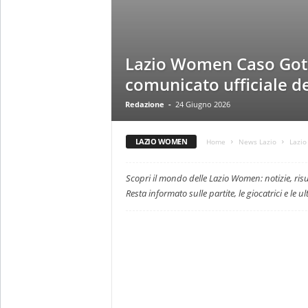
z
i
e
s
Lazio Women Caso Goth
s
L
comunicato ufficiale de
a
Redazione
-
24 Giugno 2026
z
i
o
LAZIO WOMEN
Home
News Lazio
Lazi
Scopri il mondo delle Lazio Women: notizie, risu
Resta informato sulle partite, le giocatrici e le