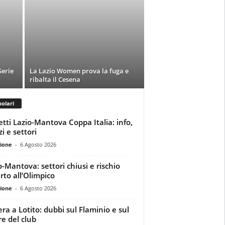
Serie
La Lazio Women prova la fuga e
ribalta il Cesena
olari
ietti Lazio-Mantova Coppa Italia: info,
i e settori
ione
-
6 Agosto 2026
o-Mantova: settori chiusi e rischio
rto all’Olimpico
ione
-
6 Agosto 2026
era a Lotito: dubbi sul Flaminio e sul
re del club