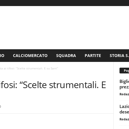
IO
CALCIOMERCATO
SQUADRA
PARTITE
STORIA S
ta ai tifosi: “Scelte strumentali. E su Sarri”
Pop
Bigl
ifosi: “Scelte strumentali. E
prezz
Redaz
Lazi
0
dese
Redaz