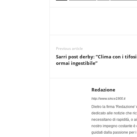
Previous article
Sarri post derby: “Clima con i tifosi
ormai ingestibile”
Redazione
http://www.since1900.it
Dietro la firma 'Redazione' 
dedicato alle notizie che ri
necessitano di rapidità, o ai 
nostro impegno costante è qu
guidati dalla passione per i