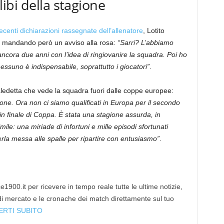
alibi della stagione
recenti dichiarazioni rassegnate dell’allenatore
, Lotito
o, mandando però un avviso alla rosa:
“Sarri? L’abbiamo
ancora due anni con l’idea di ringiovanire la squadra. Poi ho
nessuno è indispensabile, soprattutto i giocatori”
.
ledetta che vede la squadra fuori dalle coppe europee:
ione. Ora non ci siamo qualificati in Europa per il secondo
in finale di Coppa. È stata una stagione assurda, in
ile: una miriade di infortuni e mille episodi sfortunati
erla messa alle spalle per ripartire con entusiasmo”
.
1900.it per ricevere in tempo reale tutte le ultime notizie,
 di mercato e le cronache dei match direttamente sul tuo
ERTI SUBITO