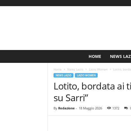
S
HOME
NEWS LAZ
i
n
Home
News Lazio
Lazio Women
Lotito, borda
c
NEWS LAZIO
LAZIO WOMEN
e
Lotito, bordata ai t
1
9
su Sarri”
0
0
N
By
Redazione
-
18 Maggio 2026
1372
o
t
i