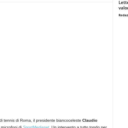
Lett
valo
Redaz
 di tennis di Roma, il presidente biancoceleste
Claudio
i microfoni di
SportMediaset
. Un intervento a tutto tondo per