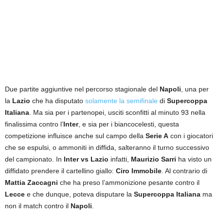
Due partite aggiuntive nel percorso stagionale del
Napoli
, una per
la
Lazio
che ha disputato
solamente la semifinale
di
Supercoppa
Italiana
. Ma sia per i partenopei, usciti sconfitti al minuto 93 nella
finalissima contro l’
Inter
, e sia per i biancocelesti, questa
competizione influisce anche sul campo della
Serie A
con i giocatori
che se espulsi, o ammoniti in diffida, salteranno il turno successivo
del campionato. In
Inter vs Lazio
infatti,
Maurizio Sarri
ha visto un
diffidato prendere il cartellino giallo:
Ciro Immobile
. Al contrario di
Mattia Zaccagni
che ha preso l’ammonizione pesante contro il
Lecce
e che dunque, poteva disputare la
Supercoppa Italiana
ma
non il match contro il
Napoli
.