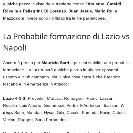
qualche pezzo in vista della trasferta contro l’
Atalanta
:
Cataldi,
Rovella
e
Pellegrini
.
Di Lorenzo, Juan Jesus, Mario Rui
e
Mazzocchi
invece sono i diffidati tra le file partenopee.
La Probabile formazione di Lazio vs
Napoli
Ancora è presto per
Maurizio Sarri
e per noi stabilire una probabile
formazione. La
Lazio
avrà qualche giorno in più per riposarsi
rispetto al club campano. Ma l’unica cosa certa è che il tecnico
toscano è in emergenza in Attacco:
Lazio 4-3-3:
Provedel, Marusic, Romagnoli, Patric, Lazzari,
Rovella, Luis Alberto, Guendouzi, Pedro, F.Anderson, Isaksen.
A
disp.
Sepe, Mandas, Hysaj, Gila, Casale, Kamada, Basic, Cataldi,
Vecino, Ruggeri, Sana Fernandes.