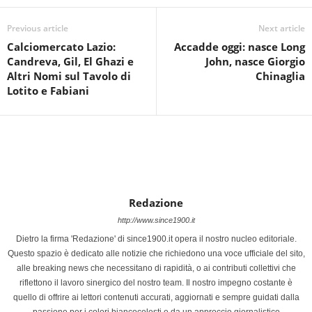
Previous article
Next article
Calciomercato Lazio:
Accadde oggi: nasce Long
Candreva, Gil, El Ghazi e
John, nasce Giorgio
Altri Nomi sul Tavolo di
Chinaglia
Lotito e Fabiani
Redazione
http://www.since1900.it
Dietro la firma 'Redazione' di since1900.it opera il nostro nucleo editoriale.
Questo spazio è dedicato alle notizie che richiedono una voce ufficiale del sito,
alle breaking news che necessitano di rapidità, o ai contributi collettivi che
riflettono il lavoro sinergico del nostro team. Il nostro impegno costante è
quello di offrire ai lettori contenuti accurati, aggiornati e sempre guidati dalla
passione per i colori biancocelesti e da un approccio giornalistico