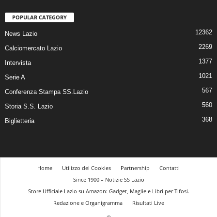
POPULAR CATEGORY
12362
News Lazio
2269
Calciomercato Lazio
1377
Intervista
1021
Serie A
567
Conferenza Stampa SS.Lazio
560
Storia S.S. Lazio
368
Biglietteria
Home
Utilizzo dei Cookies
Partnership
Contatti
Since 1900 – Notizie SS Lazio
Store Ufficiale Lazio su Amazon: Gadget, Maglie e Libri per Tifosi.
Redazione e Organigramma
Risultati Live