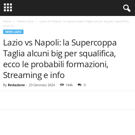
Home
News Lazio
Lazio vs Napoli: la Supercoppa Taglia alcuni big per squalifica,
ecco le...
NEWS LAZIO
Lazio vs Napoli: la Supercoppa
Taglia alcuni big per squalifica,
ecco le probabili formazioni,
Streaming e info
By
Redazione
-
23 Gennaio 2024
1446
0