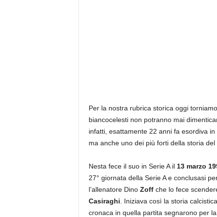
Per la nostra rubrica storica oggi torniamo 
biancocelesti non potranno mai dimenticare
infatti, esattamente 22 anni fa esordiva in S
ma anche uno dei più forti della storia de
Nesta fece il suo in Serie A il
13 marzo 19
27° giornata della Serie A e conclusasi pe
l’allenatore Dino
Zoff
che lo fece scendere
Casiraghi
. Iniziava così la storia calcist
cronaca in quella partita segnarono per l