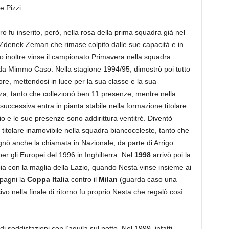
e Pizzi.
o fu inserito, però, nella rosa della prima squadra già nel
Zdenek Zeman che rimase colpito dalle sue capacità e in
o inoltre vinse il campionato Primavera nella squadra
 da Mimmo Caso. Nella stagione 1994/95, dimostrò poi tutto
lore, mettendosi in luce per la sua classe e la sua
nza, tanto che collezionò ben 11 presenze, mentre nella
successiva entra in pianta stabile nella formazione titolare
io e le sue presenze sono addirittura ventitré. Diventò
 titolare inamovibile nella squadra biancoceleste, tanto che
nò anche la chiamata in Nazionale, da parte di Arrigo
per gli Europei del 1996 in Inghilterra. Nel
1998
arrivò poi la
ia con la maglia della Lazio, quando Nesta vinse insieme ai
pagni la
Coppa Italia
contro il
Milan
(guarda caso una
ivo nella finale di ritorno fu proprio Nesta che regalò così
i soddisfazioni con l’aquila sul petto. Nel 1999, infatti,