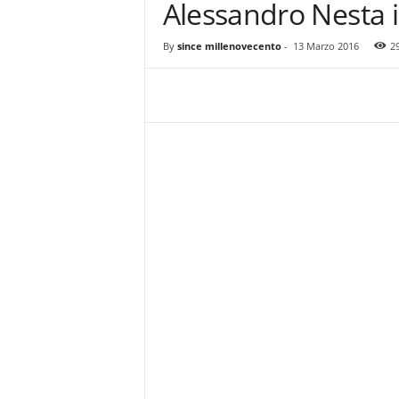
Alessandro Nesta i
z
i
e
By
since millenovecento
-
13 Marzo 2016
2
s
s
L
a
z
i
o