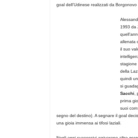
goal dell’Udinese realizzati da Borgonovo 
Alessandr
1993 da 
quell’ann
allenata
il suo va
intellige
stagione 
della Laz
quindi un
si guadag
Sacchi
, 
prima gio
suoi com
segno del destino). A segnare il goal decis
una gioia immensa ai tifosi laziali.
Negli anni successivi arrivarono altre grand