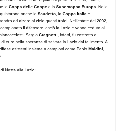
se la
Coppa delle Coppe
e la
Supercoppa Europa
. Nelle
onquistarono anche lo
Scudetto
, la
Coppa Italia
e
andro ad alzare al cielo questi trofei. Nell’estate del 2002,
 campionato il difensore lasciò la Lazio e venne ceduto al
 biancocelesti. Sergio
Cragnotti
, infatti, fu costretto a
 di euro nella speranza di salvare la Lazio dal fallimento. A
 difese esistenti insieme a campioni come Paolo
Maldini
,
m
.
di Nesta alla Lazio: