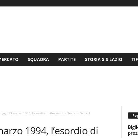
MERCATO
SQUADRA
PARTITE
STORIA S.S LAZIO
TI
oggi: 13 marzo 1994, l’esordio di Alessandro Nesta in Serie A
Pop
Bigl
arzo 1994, l’esordio di
prezz