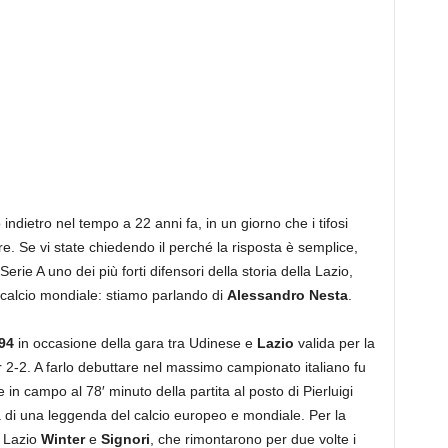
indietro nel tempo a 22 anni fa, in un giorno che i tifosi
. Se vi state chiedendo il perché la risposta è semplice,
erie A uno dei più forti difensori della storia della Lazio,
l calcio mondiale: stiamo parlando di
Alessandro Nesta
.
94
in occasione della gara tra Udinese e
Lazio
valida per la
r 2-2. A farlo debuttare nel massimo campionato italiano fu
 in campo al 78′ minuto della partita al posto di Pierluigi
ica di una leggenda del calcio europeo e mondiale. Per la
a Lazio
Winter
e
Signori
, che rimontarono per due volte i