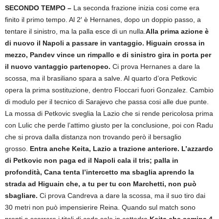
SECONDO TEMPO –
La seconda frazione inizia cosi come era
finito il primo tempo. Al 2′ è Hernanes, dopo un doppio passo, a
tentare il sinistro, ma la palla esce di un nulla.
Alla prima azione è
di nuovo il Napoli a passare in vantaggio. Higuain crossa in
mezzo, Pandev vince un rimpallo e di sinistro gira in porta per
il nuovo vantaggio partenopeo.
Ci prova Hernanes a dare la
scossa, ma il brasiliano spara a salve. Al quarto d’ora Petkovic
opera la prima sostituzione, dentro Floccari fuori Gonzalez. Cambio
di modulo per il tecnico di Sarajevo che passa cosi alle due punte.
La mossa di Petkovic sveglia la Lazio che si rende pericolosa prima
con Lulic che perde l’attimo giusto per la conclusione, poi con Radu
che si prova dalla distanza non trovando però il bersaglio
grosso.
Entra anche Keita, Lazio a trazione anteriore. L’azzardo
di Petkovic non paga ed il Napoli cala il tris; palla in
profondità, Cana tenta l’intercetto ma sbaglia aprendo la
strada ad Higuain che, a tu per tu con Marchetti, non può
sbagliare.
Ci prova Candreva a dare la scossa, ma il suo tiro dai
30 metri non può impensierire Reina. Quando sul match sono