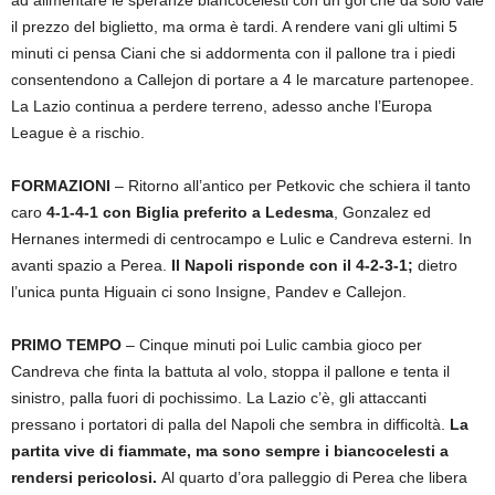
ad alimentare le speranze biancocelesti con un gol che da solo vale
il prezzo del biglietto, ma orma è tardi. A rendere vani gli ultimi 5
minuti ci pensa Ciani che si addormenta con il pallone tra i piedi
consentendono a Callejon di portare a 4 le marcature partenopee.
La Lazio continua a perdere terreno, adesso anche l’Europa
League è a rischio.
FORMAZIONI
– Ritorno all’antico per Petkovic che schiera il tanto
caro
4-1-4-1 con Biglia preferito a Ledesma
, Gonzalez ed
Hernanes intermedi di centrocampo e Lulic e Candreva esterni. In
avanti spazio a Perea.
Il Napoli risponde con il 4-2-3-1;
dietro
l’unica punta Higuain ci sono Insigne, Pandev e Callejon.
PRIMO TEMPO
– Cinque minuti poi Lulic cambia gioco per
Candreva che finta la battuta al volo, stoppa il pallone e tenta il
sinistro, palla fuori di pochissimo. La Lazio c’è, gli attaccanti
pressano i portatori di palla del Napoli che sembra in difficoltà.
La
partita vive di fiammate, ma sono sempre i biancocelesti a
rendersi pericolosi.
Al quarto d’ora palleggio di Perea che libera