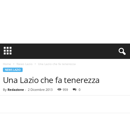
S
i
n
Home
News Lazio
Una Lazio che fa tenerezza
c
NEWS LAZIO
e
Una Lazio che fa tenerezza
1
9
0
By
Redazione
-
2 Dicembre 2013
959
0
0
N
o
t
i
z