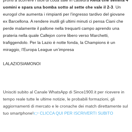
pronti a scorrere i titoli di coda sale in cattedra
Keita che semina 4
uomini e spara una bomba sotto al sette che vale il 2-3
. Un
eurogol che aumenta i rimpianti per l’ingresso tardivo del giovane
ex Barcellona. A rendere inutili gli ultimi minuti ci pensa Ciani che
perde malamente il pallone nella trequarti campo aprendo una
prateria nella quale Callejon corre libero verso Marchetti,
trafiggendolo. Per la Lazio è notte fonda, la Champions è un
miraggio, l’Europa League un’impresa
LALAZIOSIAMONOI
Unisciti subito al Canale WhatsApp di Since1900.it per ricevere in
tempo reale tutte le ultime notizie, le probabili formazioni, gli
aggiornamenti di mercato e le cronache dei match direttamente sul
tuo smartphone!
👉 CLICCA QUI PER ISCRIVERTI SUBITO