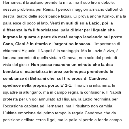
Hernanes, il brasiliano prende la mira, ma il suo tiro è debole,
nessun problema per Reina. I pericoli maggiori arrivano dall’out di
destra, teatro delle scorribande laziali. Ci prova anche Konko, ma la
palla esce di poco al lato.
Venti minuti di sola Lazio, poi la
differenza la fa il fuoriclasse
; palla di Inler per
Higuain che
ingrana la quarta e parte da metà campo lasciando sul posto
Cana, Ciani è in ritardo e l’argentino insacca.
L’importanza di
chiamarsi Higuain, il Napoli è in vantaggio. Ma la Lazio è viva, è
lontana parente di quella vista a Genova, non solo dal punto di
vista del gioco.
Non passa neanche un minuto che la dea
bendata si materializza in area partenopea prendendo le
sembianze di Behrami che, sul tiro cross di Candreva,
spedisce nella propria porta. E’ 1-1
. Il match si infiamma, le
squadre si allungano, ma in campo regna la confusione. Il Napoli
protesta per un gol annullato ad Higuain, la Lazio recrimina per
l’occasione capitata ad Hernanes, ma il risultato non cambia.
L’ultima emozione del primo tempo la regala Candreva che da
posizione defilata cerca il gol, ma la palla si perde a fondo campo.