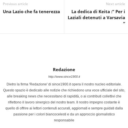
Previous article
Next article
Una Lazio che fa tenerezza
La dedica di Keita :” Per i
Laziali detenuti a Varsavia
“
Redazione
http://www.since1900.it
Dietro la firma 'Redazione' di since1900.it opera il nostro nucleo editoriale.
Questo spazio è dedicato alle notizie che richiedono una voce ufficiale del sito,
alle breaking news che necessitano di rapidità, o ai contributi collettivi che
riflettono il lavoro sinergico del nostro team. Il nostro impegno costante è
quello di offrire ai lettori contenuti accurati, aggiornati e sempre guidati dalla
passione per i colori biancocelesti e da un approccio giornalistico
responsabile