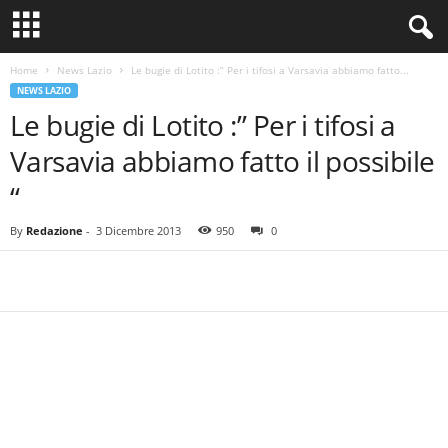
Home
News Lazio
Le bugie di Lotito :” Per i tifosi a Varsavia abbiamo fatto...
NEWS LAZIO
Le bugie di Lotito :” Per i tifosi a
Varsavia abbiamo fatto il possibile
“
By
Redazione
-
3 Dicembre 2013
950
0