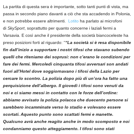
La partita di questa sera è importante, sotto tanti punti di vista, ma
passa in secondo piano davanti a ciò che sta accadendo in Polonia,
e non potrebbe essere altrimenti.
Lotito
ha parlato ai microfoni
di
SkySport
, soprattutto per quanto concerne i laziali fermi a
Varsavia.
E così anche il presidente della società biancoceleste ha
preso posizioni forti al riguardo: “
“La società si è resa disponibile
fin dall’inizio a supportare i nostri tifosi che stavano subendo
quelli che riteniamo dei soprusi: non c’erano le condizioni per
fare dei fermi. Mercoledì cinquanta tifosi avversari son andati
fuori all’Hotel dove soggiornavano i tifosi della Lazio per
cercare lo scontro. La polizia dopo più di un’ora ha fatto una
perquisizione dell’albergo. Il giovedì i tifosi sono venuti da
noi e ci siamo messi in contatto con le forze dell’ordine:
abbiamo avvisato la polizia polacca che duecento persone si
sarebbero incamminate verso lo stadio e volevano essere
scortati. Aquesto punto sono scattati fermi e manette.
Qualcuno avrà anche reagito anche in modo scomposto e noi
condanniamo questo atteggiamento. I tifosi sono stati