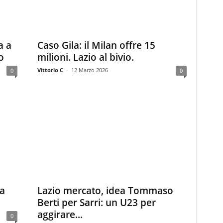
a a
Caso Gila: il Milan offre 15
o
milioni. Lazio al bivio.
Vittorio C
-
12 Marzo 2026
0
0
la
Lazio mercato, idea Tommaso
Berti per Sarri: un U23 per
aggirare...
0