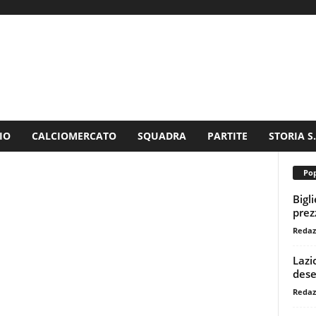
IO
CALCIOMERCATO
SQUADRA
PARTITE
STORIA S
Pop
Bigl
prezz
Redaz
Lazi
dese
Redaz