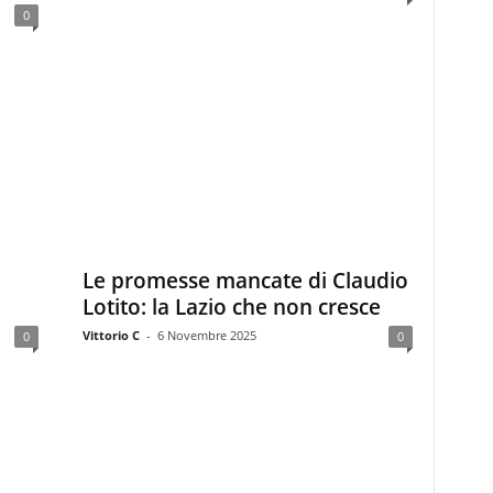
0
Le promesse mancate di Claudio
Lotito: la Lazio che non cresce
Vittorio C
-
6 Novembre 2025
0
0