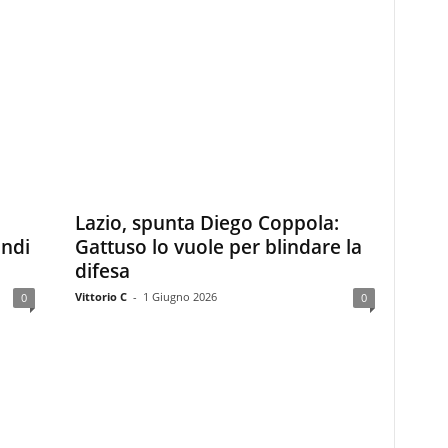
Lazio, spunta Diego Coppola:
andi
Gattuso lo vuole per blindare la
difesa
Vittorio C
-
1 Giugno 2026
0
0