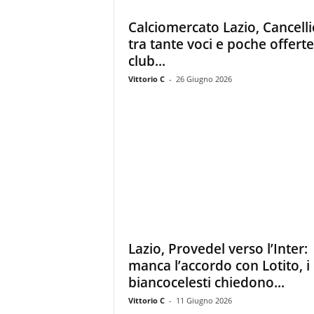
z
i
Calciomercato Lazio, Cancelli
e
tra tante voci e poche offerte:
s
club...
s
L
Vittorio C
-
26 Giugno 2026
a
z
i
o
Lazio, Provedel verso l’Inter:
manca l’accordo con Lotito, i
biancocelesti chiedono...
Vittorio C
-
11 Giugno 2026