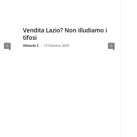
e
Vendita Lazio? Non illudiamo i
tifosi
Vittorio C
-
13 Ottobre 2025
0
0