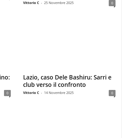
Vittorio C
-
25 Novembre 2025
0
ino:
Lazio, caso Dele Bashiru: Sarri e
club verso il confronto
Vittorio C
-
14 Novembre 2025
0
0