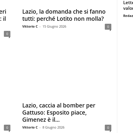
Lett
valo
eri
Lazio, la domanda che si fanno
Redaz
 il
tutti: perché Lotito non molla?
Vittorio C
-
15 Giugno 2026
0
0
Lazio, caccia al bomber per
Gattuso: Esposito piace,
Gimenez è il...
Vittorio C
-
8 Giugno 2026
0
0