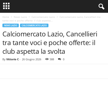
Home
News Lazio
Calciomercato Lazio
Calciomercato Lazio, Cancellieri tra
tante voci e poche offerte: il club aspetta...
NEWS LAZIO
CALCIOMERCATO LAZIO
Calciomercato Lazio, Cancellieri
tra tante voci e poche offerte: il
club aspetta la svolta
By
Vittorio C
-
26 Giugno 2026
588
0