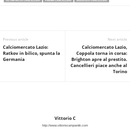
OLYMPIACOS CANCELLIERI
PARMA CANCELLIERI
SASSUOLO CANCELLIERI
Previous article
Next article
Calciomercato Lazio:
Calciomercato Lazio,
Ratkov in bilico, spunta la
Coppola torna in corsa:
Germania
Brighton apre al prestito.
Cancellieri piace anche al
Torino
Vittorio C
http://www.vittoriocampanile.com