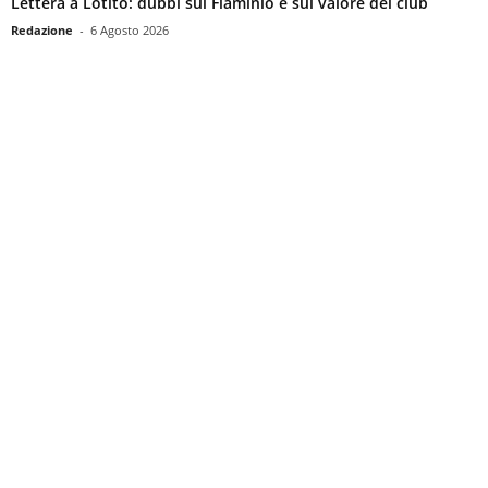
Lettera a Lotito: dubbi sul Flaminio e sul valore del club
Redazione
-
6 Agosto 2026