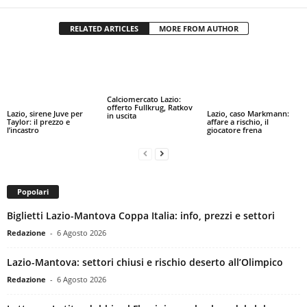
RELATED ARTICLES
MORE FROM AUTHOR
Calciomercato Lazio:
offerto Fullkrug, Ratkov
Lazio, sirene Juve per
Lazio, caso Markmann:
in uscita
Taylor: il prezzo e
affare a rischio, il
l’incastro
giocatore frena
Popolari
Biglietti Lazio-Mantova Coppa Italia: info, prezzi e settori
Redazione
-
6 Agosto 2026
Lazio-Mantova: settori chiusi e rischio deserto all’Olimpico
Redazione
-
6 Agosto 2026