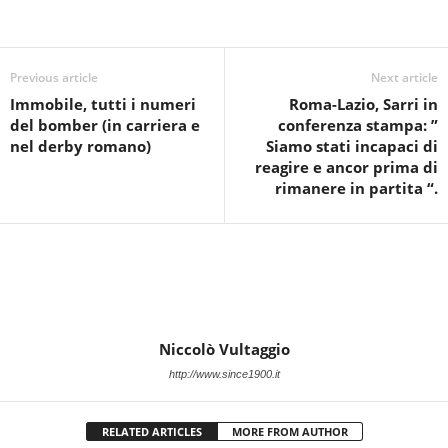
Previous article
Next article
Immobile, tutti i numeri
Roma-Lazio, Sarri in
del bomber (in carriera e
conferenza stampa: ”
nel derby romano)
Siamo stati incapaci di
reagire e ancor prima di
rimanere in partita “.
Niccolò Vultaggio
http://www.since1900.it
RELATED ARTICLES
MORE FROM AUTHOR