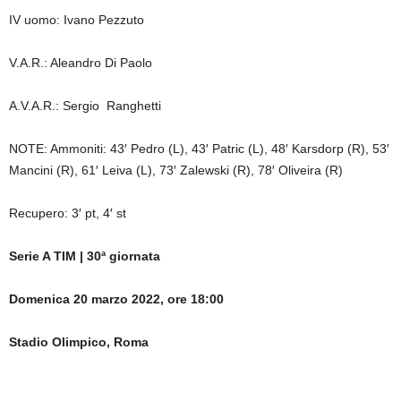
IV uomo: Ivano Pezzuto
V.A.R.: Aleandro Di Paolo
A.V.A.R.: Sergio Ranghetti
NOTE: Ammoniti: 43′ Pedro (L), 43′ Patric (L), 48′ Karsdorp (R), 53′
Mancini (R), 61′ Leiva (L), 73′ Zalewski (R), 78′ Oliveira (R)
Recupero: 3′ pt, 4′ st
Serie A TIM | 30ª giornata
Domenica 20 marzo 2022, ore 18:00
Stadio Olimpico, Roma