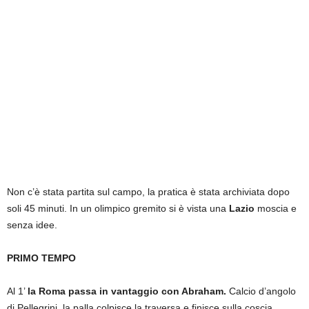
i
e
s
s
L
a
z
i
o
Non c’è stata partita sul campo, la pratica è stata archiviata dopo
soli 45 minuti. In un olimpico gremito si è vista una
Lazio
moscia e
senza idee.
PRIMO TEMPO
Al 1’
la Roma passa in vantaggio con Abraham.
Calcio d’angolo
di Pellegrini, la palla colpisce la traversa e finisce sulla coscia