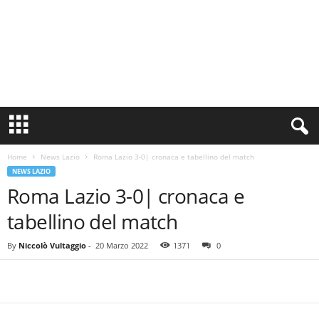
S
i
n
Home
News Lazio
Roma Lazio 3-0| cronaca e tabellino del match
c
NEWS LAZIO
e
Roma Lazio 3-0| cronaca e
1
9
tabellino del match
0
0
By
Niccolò Vultaggio
-
20 Marzo 2022
1371
0
N
o
t
i
z