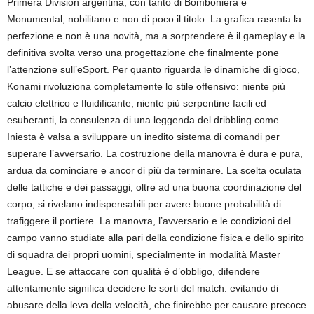
Primera Division argentina, con tanto di Bomboniera e
Monumental, nobilitano e non di poco il titolo. La grafica rasenta la
perfezione e non è una novità, ma a sorprendere è il gameplay e la
definitiva svolta verso una progettazione che finalmente pone
l’attenzione sull’eSport. Per quanto riguarda le dinamiche di gioco,
Konami rivoluziona completamente lo stile offensivo: niente più
calcio elettrico e fluidificante, niente più serpentine facili ed
esuberanti, la consulenza di una leggenda del dribbling come
Iniesta è valsa a sviluppare un inedito sistema di comandi per
superare l’avversario. La costruzione della manovra è dura e pura,
ardua da cominciare e ancor di più da terminare. La scelta oculata
delle tattiche e dei passaggi, oltre ad una buona coordinazione del
corpo, si rivelano indispensabili per avere buone probabilità di
trafiggere il portiere. La manovra, l’avversario e le condizioni del
campo vanno studiate alla pari della condizione fisica e dello spirito
di squadra dei propri uomini, specialmente in modalità Master
League. E se attaccare con qualità è d’obbligo, difendere
attentamente significa decidere le sorti del match: evitando di
abusare della leva della velocità, che finirebbe per causare precoce