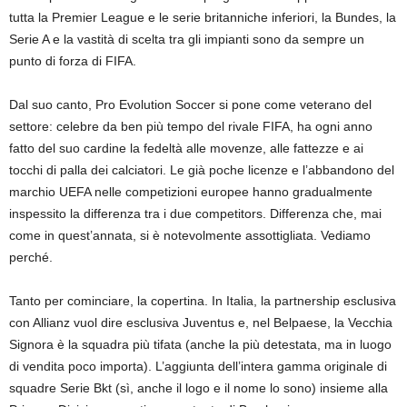
tutta la Premier League e le serie britanniche inferiori, la Bundes, la
Serie A e la vastità di scelta tra gli impianti sono da sempre un
punto di forza di FIFA.
Dal suo canto, Pro Evolution Soccer si pone come veterano del
settore: celebre da ben più tempo del rivale FIFA, ha ogni anno
fatto del suo cardine la fedeltà alle movenze, alle fattezze e ai
tocchi di palla dei calciatori. Le già poche licenze e l’abbandono del
marchio UEFA nelle competizioni europee hanno gradualmente
inspessito la differenza tra i due competitors. Differenza che, mai
come in quest’annata, si è notevolmente assottigliata. Vediamo
perché.
Tanto per cominciare, la copertina. In Italia, la partnership esclusiva
con Allianz vuol dire esclusiva Juventus e, nel Belpaese, la Vecchia
Signora è la squadra più tifata (anche la più detestata, ma in luogo
di vendita poco importa). L’aggiunta dell’intera gamma originale di
squadre Serie Bkt (sì, anche il logo e il nome lo sono) insieme alla