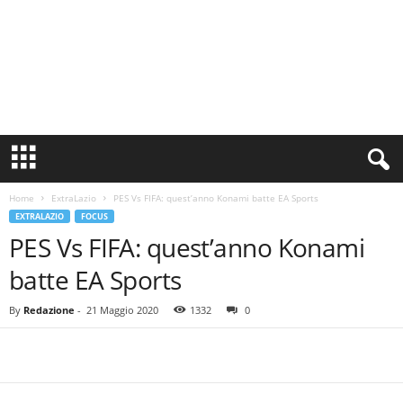
S
i
n
Home
ExtraLazio
PES Vs FIFA: quest’anno Konami batte EA Sports
c
EXTRALAZIO
FOCUS
e
PES Vs FIFA: quest’anno Konami
1
9
batte EA Sports
0
0
By
Redazione
-
21 Maggio 2020
1332
0
N
o
t
i
z