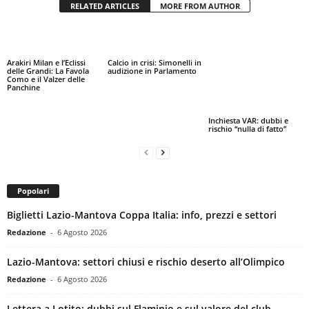
RELATED ARTICLES
MORE FROM AUTHOR
Arakiri Milan e l’Eclissi
Calcio in crisi: Simonelli in
delle Grandi: La Favola
audizione in Parlamento
Como e il Valzer delle
Panchine
Inchiesta VAR: dubbi e
rischio “nulla di fatto”
Popolari
Biglietti Lazio-Mantova Coppa Italia: info, prezzi e settori
Redazione
-
6 Agosto 2026
Lazio-Mantova: settori chiusi e rischio deserto all’Olimpico
Redazione
-
6 Agosto 2026
Lettera a Lotito: dubbi sul Flaminio e sul valore del club