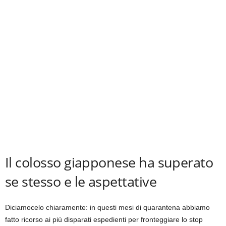
i
e
s
s
L
a
z
i
o
Il colosso giapponese ha superato
se stesso e le aspettative
Diciamocelo chiaramente: in questi mesi di quarantena abbiamo
fatto ricorso ai più disparati espedienti per fronteggiare lo stop