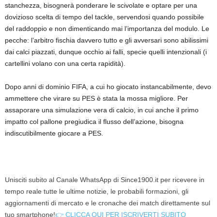
stanchezza, bisognerà ponderare le scivolate e optare per una
dovizioso scelta di tempo del tackle, servendosi quando possibile
del raddoppio e non dimenticando mai l’importanza del modulo. Le
pecche: l’arbitro fischia davvero tutto e gli avversari sono abilissimi
dai calci piazzati, dunque occhio ai falli, specie quelli intenzionali (i
cartellini volano con una certa rapidità).
Dopo anni di dominio FIFA, a cui ho giocato instancabilmente, devo
ammettere che virare su PES è stata la mossa migliore. Per
assaporare una simulazione vera di calcio, in cui anche il primo
impatto col pallone pregiudica il flusso dell’azione, bisogna
indiscutibilmente giocare a PES.
Unisciti subito al Canale WhatsApp di Since1900.it per ricevere in
tempo reale tutte le ultime notizie, le probabili formazioni, gli
aggiornamenti di mercato e le cronache dei match direttamente sul
tuo smartphone!
👉 CLICCA QUI PER ISCRIVERTI SUBITO