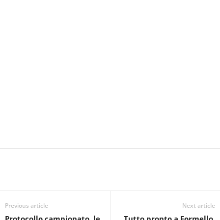
Previous article
Next article
Protocollo campionato, le
Tutto pronto a Formello.