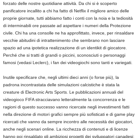
forzato delle nostre quotidiane attività. Da chi si è scoperto
panificatore incallito a chi ha fatto di Netflix il migliore amico delle
proprie giornate, tutti abbiamo fatto i conti con la noia e la tediosità
di interminabili ore passate ad aspettare i numeri della Protezione
civile. Chi ha una consolle ne ha approfittato, invece, per rinsaldare
vecchie abitudini di intrattenimento che sembrano non lasciare
spazio ad una ipotetica realizzazione di un identikit di giocatore.
Perché che si tratti di grandi o piccini, sconosciuti o personaggi
famosi (vedasi Leclerc), i fan dei videogiochi sono tanti e variegati.
Inutile specificare che, negli ultimi dieci anni (o forse più), la
padrona incontrastata delle simulazioni calcistiche è stata la
creature di Electronic Arts Sports. Le pubblicazioni annuali del
videogioco FIFA stracciavano letteralmente la concorrenza e le
ragioni di questo successo vanno ricercate negli investimenti fatti
nella direzione di motori grafici sempre più sofisticati e di game play
ricercati che vanno da sempre incontro alle necessità dei giocatori,
anche negli scenari online. La ricchezza di contenuti e di licenze
hanno poi rinsaldato gli ambiziosi progetti dei sviluppatori canadesi: