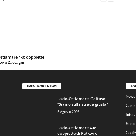
stiamare 4-0: doppiette
ov e Zaccagni
EVEN MORE NEWS
PO
News 
Lazio-Ostiamare, Gattuso:
“Siamo sulla strada giusta”
Calci
5 Agosto 2026
Interv
Serie
Lazio-Ostiamare 4-0:
doppiette di Ratkov e
Confe