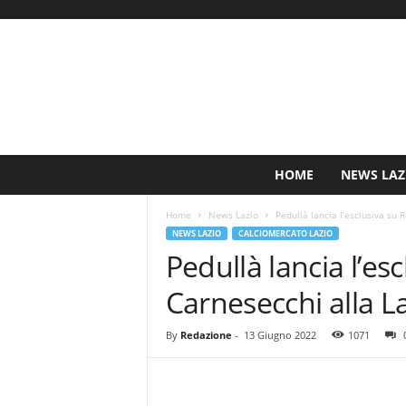
S
HOME
NEWS LAZ
i
n
Home
News Lazio
Pedullà lancia l’esclusiva su 
c
NEWS LAZIO
CALCIOMERCATO LAZIO
e
Pedullà lancia l’es
1
9
Carnesecchi alla L
0
0
N
By
Redazione
-
13 Giugno 2022
1071
o
t
i