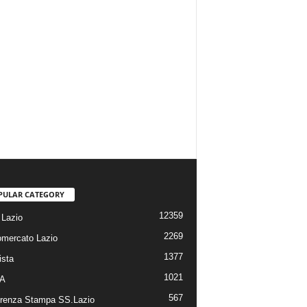
PULAR CATEGORY
12359
Lazio
2269
omercato Lazio
1377
ista
1021
 A
567
renza Stampa SS.Lazio