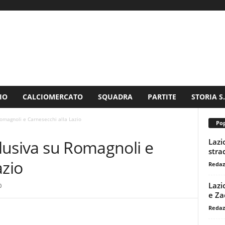
IO
CALCIOMERCATO
SQUADRA
PARTITE
STORIA S
Romagnoli e Carnesecchi alla Lazio
Pop
Lazi
clusiva su Romagnoli e
stra
azio
Redaz
Lazi
0
e Za
Redaz