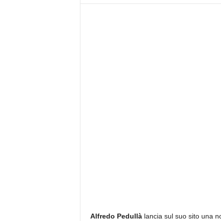
z
i
e
s
s
L
a
z
i
o
Alfredo Pedullà
lancia sul suo sito una no