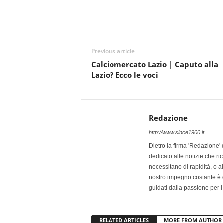
Previous article
Calciomercato Lazio | Caputo alla
Lazio? Ecco le voci
Redazione
http://www.since1900.it
Dietro la firma 'Redazione' 
dedicato alle notizie che ri
necessitano di rapidità, o ai 
nostro impegno costante è qu
guidati dalla passione per i
RELATED ARTICLES
MORE FROM AUTHOR