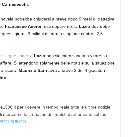
 Carnesecchi
.
enovela potrebbe chiudersi a breve dopo 9 mesi di trattativa
 se
Francesco Acerbi
resti oppure no, la
Lazio
dovrebbe
in questi giorni: 3 milioni di euro a stagione contro i 2,5
,
si legge come
la
Lazio
non sia intenzionata a virare su
l’affare. Si attendono solamente delle notizie sulla situazione
a sicuro:
Maurizio Sarri
avrà a breve 2 dei 4 giocatori
ore.
1900.it per ricevere in tempo reale tutte le ultime notizie,
 di mercato e le cronache dei match direttamente sul tuo
ERTI SUBITO