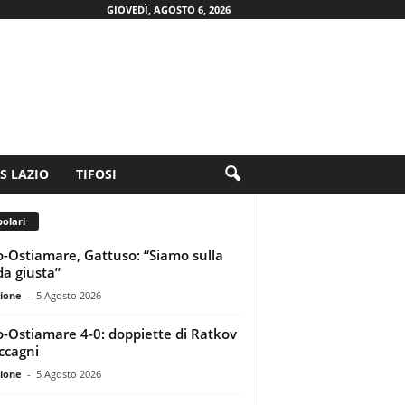
GIOVEDÌ, AGOSTO 6, 2026
.S LAZIO
TIFOSI
olari
o-Ostiamare, Gattuso: “Siamo sulla
da giusta”
ione
-
5 Agosto 2026
o-Ostiamare 4-0: doppiette di Ratkov
ccagni
ione
-
5 Agosto 2026