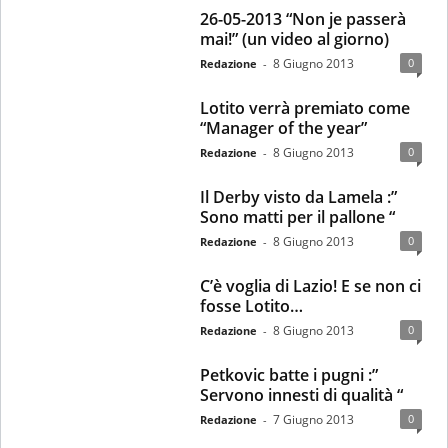
26-05-2013 “Non je passerà
mai!” (un video al giorno)
8 Giugno 2013
0
Redazione
-
Lotito verrà premiato come
“Manager of the year”
8 Giugno 2013
0
Redazione
-
Il Derby visto da Lamela :”
Sono matti per il pallone “
8 Giugno 2013
0
Redazione
-
C’è voglia di Lazio! E se non ci
fosse Lotito…
8 Giugno 2013
0
Redazione
-
Petkovic batte i pugni :”
Servono innesti di qualità “
7 Giugno 2013
0
Redazione
-