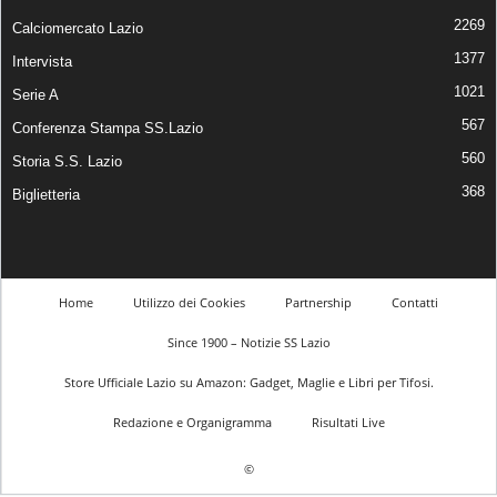
2269
Calciomercato Lazio
1377
Intervista
1021
Serie A
567
Conferenza Stampa SS.Lazio
560
Storia S.S. Lazio
368
Biglietteria
Home
Utilizzo dei Cookies
Partnership
Contatti
Since 1900 – Notizie SS Lazio
Store Ufficiale Lazio su Amazon: Gadget, Maglie e Libri per Tifosi.
Redazione e Organigramma
Risultati Live
©