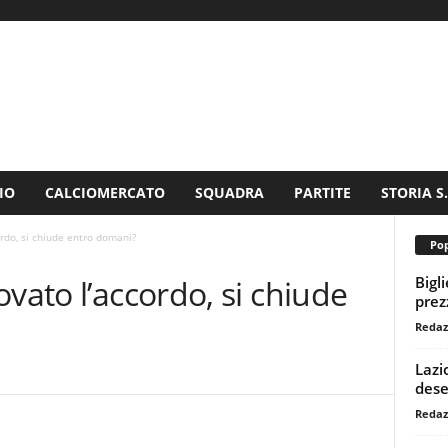
IO
CALCIOMERCATO
SQUADRA
PARTITE
STORIA S
ordo, si chiude entro domani?
Pop
Bigl
vato l’accordo, si chiude
prezz
Redaz
Lazi
dese
Redaz