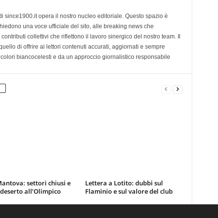
di since1900.it opera il nostro nucleo editoriale. Questo spazio è
chiedono una voce ufficiale del sito, alle breaking news che
contributi collettivi che riflettono il lavoro sinergico del nostro team. Il
ello di offrire ai lettori contenuti accurati, aggiornati e sempre
 colori biancocelesti e da un approccio giornalistico responsabile
antova: settori chiusi e
Lettera a Lotito: dubbi sul
 deserto all’Olimpico
Flaminio e sul valore del club