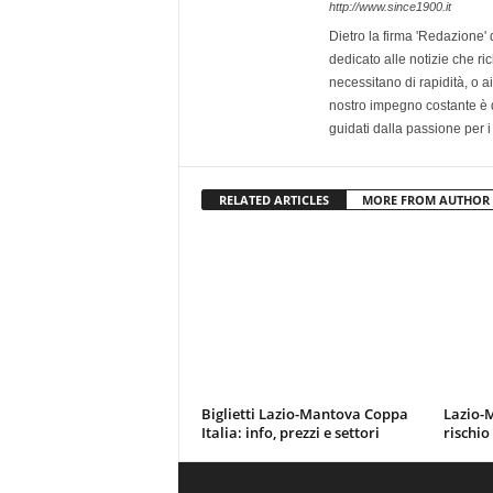
http://www.since1900.it
Dietro la firma 'Redazione' 
dedicato alle notizie che ri
necessitano di rapidità, o ai 
nostro impegno costante è qu
guidati dalla passione per i
RELATED ARTICLES
MORE FROM AUTHOR
Biglietti Lazio-Mantova Coppa
Lazio-M
Italia: info, prezzi e settori
rischio