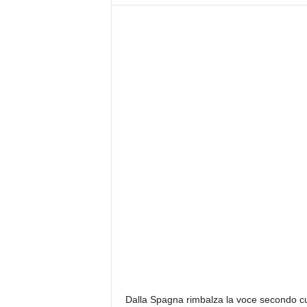
z
i
e
s
s
L
a
z
i
o
Dalla Spagna rimbalza la voce secondo c