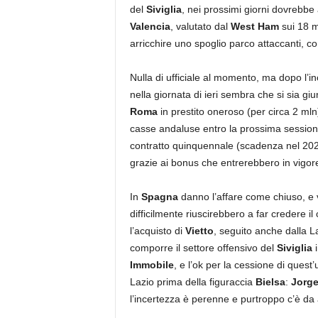
del
Siviglia
, nei prossimi giorni dovrebbe
Valencia
, valutato dal
West Ham
sui 18 m
arricchire uno spoglio parco attaccanti, 
Nulla di ufficiale al momento, ma dopo l’in
nella giornata di ieri sembra che si sia gi
Roma
in prestito oneroso (per circa 2 mln)
casse andaluse entro la prossima sessione
contratto quinquennale (scadenza nel 2021
grazie ai bonus che entrerebbero in vigore 
In
Spagna
danno l’affare come chiuso, e v
difficilmente riuscirebbero a far credere il 
l’acquisto di
Vietto
, seguito anche dalla L
comporre il settore offensivo del
Siviglia
i
Immobile
, e l’ok per la cessione di quest
Lazio prima della figuraccia
Bielsa
:
Jorge
l’incertezza è perenne e purtroppo c’è da a