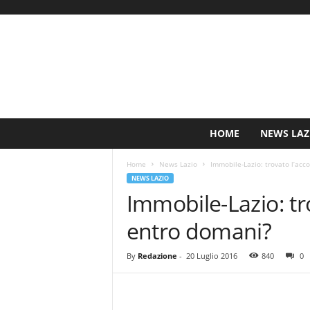
S
HOME
NEWS LAZ
i
n
Home
News Lazio
Immobile-Lazio: trovato l’acc
c
NEWS LAZIO
e
Immobile-Lazio: tro
1
9
entro domani?
0
0
N
By
Redazione
-
20 Luglio 2016
840
0
o
t
i