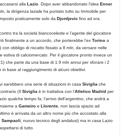
 accasarsi alla
Lazio
. Dopo aver abbandonato l’idea
Enner
ln, la dirigenza laziale ha puntato tutto su Immobile per
composto praticamente solo da
Djordjevic
fino ad ora.
contro tra la società biancoceleste e l’agente del giocatore
unti finalmente a un accordo, che porterebbe l’ex
Torino
a
 con obbligo di riscatto fissato a 8 mln, da versare nelle
 estiva di calciomercato. Per il giocatore pronto invece un
) che parte da una base di 1.9 mln annui per sforare i 2
in base al raggiungimento di alcuni obiettivi.
i sarebbero una serie di situazioni in casa
Siviglia
che
contrario (Il
Siviglia
è in trattativa con l’
Atletico Madrid
per
azio qualche tempo fa; l’arrivo dell’argentino, che andrà a
nsieme a
Gameiro
e
Llorente
, non lascia spazio ad
’ultimo è arrivata da un altro nome più che accostato alla
 Sampaoli
, nuovo tecnico degli andalusi) ma in casa Lazio
spettarsi di tutto.