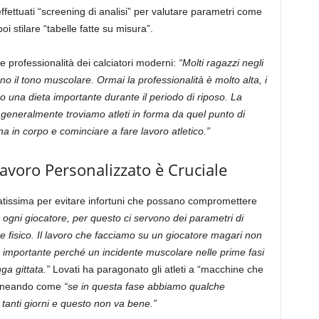
ttuati “screening di analisi” per valutare parametri come
oi stilare “tabelle fatte su misura”.
te professionalità dei calciatori moderni:
“Molti ragazzi negli
o il tono muscolare. Ormai la professionalità è molto alta, i
o una dieta importante durante il periodo di riposo. La
, generalmente troviamo atleti in forma da quel punto di
na in corpo e cominciare a fare lavoro atletico.”
Lavoro Personalizzato è Cruciale
icatissima per evitare infortuni che possano compromettere
r ogni giocatore, per questo ci servono dei parametri di
e fisico. Il lavoro che facciamo su un giocatore magari non
e importante perché un incidente muscolare nelle prime fasi
ga gittata.”
Lovati ha paragonato gli atleti a “macchine che
olineando come
“se in questa fase abbiamo qualche
 tanti giorni e questo non va bene.”