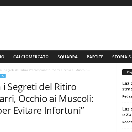
IO
CALCIOMERCATO
SQUADRA
PARTITE
STORIA S
a i Segreti del Ritiro Precampionato. “Sarri, Occhio ai Muscoli:...
Pop
STA
Lazi
i Segreti del Ritiro
stra
rri, Occhio ai Muscoli:
Redaz
er Evitare Infortuni”
Lazi
e Za
Redaz