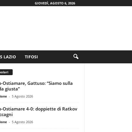
GIOVEDÌ, AGOSTO 6, 2026
.S LAZIO
TIFOSI
olari
o-Ostiamare, Gattuso: “Siamo sulla
da giusta”
ione
-
5 Agosto 2026
o-Ostiamare 4-0: doppiette di Ratkov
ccagni
ione
-
5 Agosto 2026