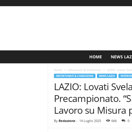
S
HOME
NEWS LAZ
i
n
Home
Infortunati & Condizioni
LAZIO: Lovati Svel
c
INFORTUNATI & CONDIZIONI
NEWS LAZIO
INTERVI
e
LAZIO: Lovati Svela 
1
9
Precampionato. “Sa
0
0
Lavoro su Misura p
N
o
By
Redazione
-
14 Luglio 2025
666
0
t
i