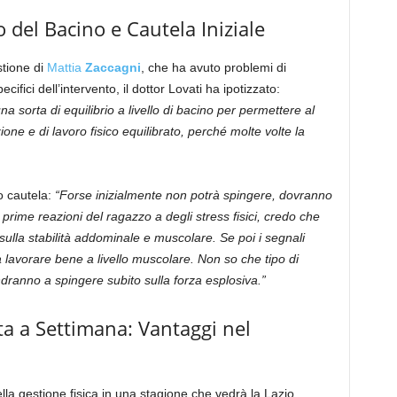
 del Bacino e Cautela Iniziale
stione di
Mattia
Zaccagni
, che ha avuto problemi di
ifici dell’intervento, il dottor Lovati ha ipotizzato:
a sorta di equilibrio a livello di bacino per permettere al
ne e di lavoro fisico equilibrato, perché molte volte la
o cautela:
“Forse inizialmente non potrà spingere, dovranno
prime reazioni del ragazzo a degli stress fisici, credo che
lla stabilità addominale e muscolare. Se poi i segnali
avorare bene a livello muscolare. Non so che tipo di
dranno a spingere subito sulla forza esplosiva.”
ta a Settimana: Vantaggi nel
della gestione fisica in una stagione che vedrà la Lazio