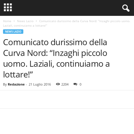
Home
News Lazio
Comunicato durissimo della Curva Nord: “Inzaghi piccolo uomo.
Laziali, continuiamo a lottare!”
NEWS LAZIO
Comunicato durissimo della
Curva Nord: “Inzaghi piccolo
uomo. Laziali, continuiamo a
lottare!”
By
Redazione
-
21 Luglio 2016
2204
0