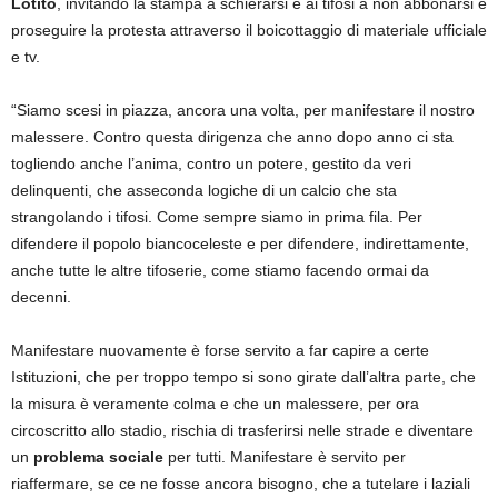
Lotito
, invitando la stampa a schierarsi e ai tifosi a non abbonarsi e
proseguire la protesta attraverso il boicottaggio di materiale ufficiale
e tv.
“Siamo scesi in piazza, ancora una volta, per manifestare il nostro
malessere. Contro questa dirigenza che anno dopo anno ci sta
togliendo anche l’anima, contro un potere, gestito da veri
delinquenti, che asseconda logiche di un calcio che sta
strangolando i tifosi. Come sempre siamo in prima fila. Per
difendere il popolo biancoceleste e per difendere, indirettamente,
anche tutte le altre tifoserie, come stiamo facendo ormai da
decenni.
Manifestare nuovamente è forse servito a far capire a certe
Istituzioni, che per troppo tempo si sono girate dall’altra parte, che
la misura è veramente colma e che un malessere, per ora
circoscritto allo stadio, rischia di trasferirsi nelle strade e diventare
un
problema sociale
per tutti. Manifestare è servito per
riaffermare, se ce ne fosse ancora bisogno, che a tutelare i laziali