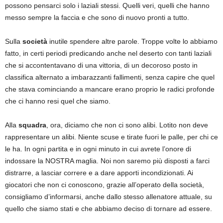
possono pensarci solo i laziali stessi. Quelli veri, quelli che hanno
messo sempre la faccia e che sono di nuovo pronti a tutto.
Sulla
società
inutile spendere altre parole. Troppe volte lo abbiamo
fatto, in certi periodi predicando anche nel deserto con tanti laziali
che si accontentavano di una vittoria, di un decoroso posto in
classifica alternato a imbarazzanti fallimenti, senza capire che quel
che stava cominciando a mancare erano proprio le radici profonde
che ci hanno resi quel che siamo.
Alla
squadra
, ora, diciamo che non ci sono alibi. Lotito non deve
rappresentare un alibi. Niente scuse e tirate fuori le palle, per chi ce
le ha. In ogni partita e in ogni minuto in cui avrete l’onore di
indossare la NOSTRA maglia. Noi non saremo più disposti a farci
distrarre, a lasciar correre e a dare apporti incondizionati. Ai
giocatori che non ci conoscono, grazie all’operato della società,
consigliamo d’informarsi, anche dallo stesso allenatore attuale, su
quello che siamo stati e che abbiamo deciso di tornare ad essere.