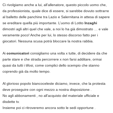
Ci rivolgiamo anche a lui, all’allenatore, questo piccolo uomo che,
da professionista, quale dice di essere, si sarebbe dovuto sottrarre
al balletto delle panchine tra Lazio e Salernitana in attesa di sapere
se ereditare quella più importante. L’uomo di Lotito
Inzaghi
dimostri agli altri quel che vale, a noi lo ha già dimostrato … e vale
veramente poco! Anche per lui, lo stesso discorso fatto per i
giocatori. Nessuna scusa potrà bloccare la nostra rabbia.
Ai
comunicatori
consigliamo una volta x tutte, di decidere da che
parte stare e che strada percorrere x non farsi additare, ormai
quasi da tutti i tifosi, come complici dello scempio che stanno
coprendo già da molto tempo.
Al glorioso popolo biancoceleste diciamo, invece, che la protesta
deve proseguire con ogni mezzo a nostra disposizione .
No agli abbonamenti , no all’acquisto del materiale ufficiale e
disdette tv.
Insieme poi ci ritroveremo ancora sotto le sedi opportune .