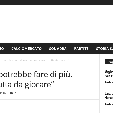
IO
CALCIOMERCATO
SQUADRA
PARTITE
STORIA S
zio potrebbe fare di più. Europa League? Tutta da giocare”
Pop
Bigl
 potrebbe fare di più.
prezz
tta da giocare”
Redaz
Lazi
1279
0
dese
Redaz