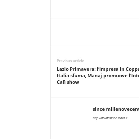
Previous article
Lazio Primavera: l’impresa in Copp
Italia sfuma, Manaj promuove l’Int
Calì show
since millenovecen
http://www.since1900.it