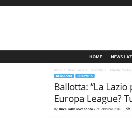
S
HOME
NEWS LAZ
i
n
Home
News Lazio
Intervista
Ballotta: “La La
c
NEWS LAZIO
INTERVISTA
e
Ballotta: “La Lazio
1
9
Europa League? Tu
0
0
N
By
since millenovecento
-
9 Febbraio 2016
o
t
i