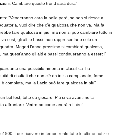
sizioni. Cambiare questo trend sarà dura”
unto: “Venderanno cara la pelle però, se non si riesce a
aduatoria, vuol dire che c’è qualcosa che non va. Ma fa
otrebbe fare qualcosa in più, ma non si può cambiare tutto in
va così, gli alti e bassi non rappresentano solo un
squadra. Magari l’anno prossimo si cambierà qualcosa,
, ma quest’anno gli alti e bassi continueranno a esserci”
ardante una possibile rimonta in classifica ha
uità di risultati che non c’è da inizio campionato, forse
è completa, ma la Lazio può fare qualcosa in più”
n bel test, tutto da giocare. Più si va avanti nella
i da affrontare. Vedremo come andrà a finire”
1900.it per ricevere in tempo reale tutte le ultime notizie,