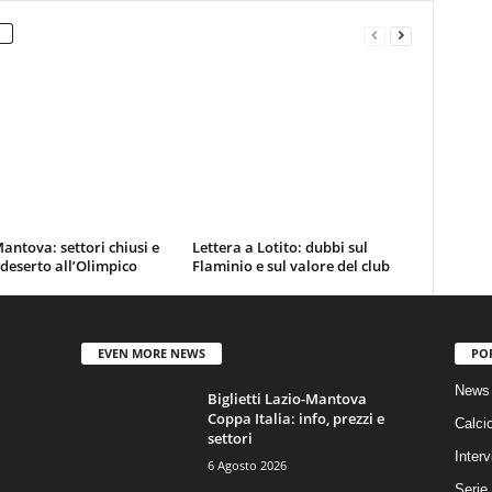
antova: settori chiusi e
Lettera a Lotito: dubbi sul
 deserto all’Olimpico
Flaminio e sul valore del club
EVEN MORE NEWS
PO
News 
Biglietti Lazio-Mantova
Coppa Italia: info, prezzi e
Calci
settori
Interv
6 Agosto 2026
Serie