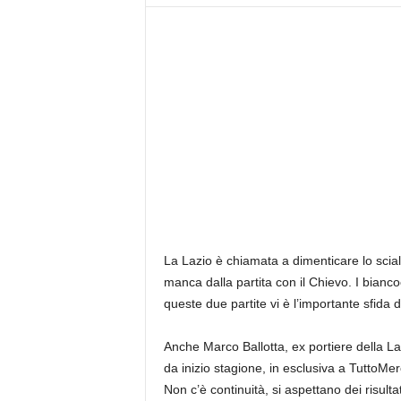
z
i
e
s
s
L
a
z
i
o
La Lazio è chiamata a dimenticare lo scial
manca dalla partita con il Chievo. I bianc
queste due partite vi è l’importante sfida 
Anche Marco Ballotta, ex portiere della La
da inizio stagione, in esclusiva a TuttoMe
Non c’è continuità, si aspettano dei risultat