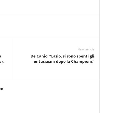
Next article
a
De Canio: “Lazio, si sono spenti gli
er,
entusiasmi dopo la Champions”
to