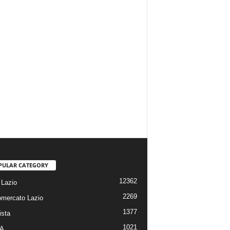
PULAR CATEGORY
12362
Lazio
2269
omercato Lazio
1377
ista
1021
 A