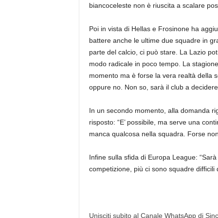
biancoceleste non è riuscita a scalare po
Poi in vista di Hellas e Frosinone ha aggi
battere anche le ultime due squadre in gr
parte del calcio, ci può stare. La Lazio p
modo radicale in poco tempo. La stagione 
momento ma è forse la vera realtà della 
oppure no. Non so, sarà il club a decidere
In un secondo momento, alla domanda rigu
risposto: “E’ possibile, ma serve una contin
manca qualcosa nella squadra. Forse non 
Infine sulla sfida di Europa League: “Sarà u
competizione, più ci sono squadre difficil
Unisciti subito al Canale WhatsApp di Since