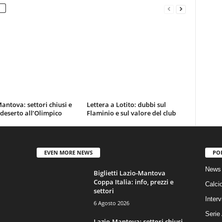
antova: settori chiusi e
Lettera a Lotito: dubbi sul
 deserto all’Olimpico
Flaminio e sul valore del club
EVEN MORE NEWS
PO
News 
Biglietti Lazio-Mantova
Coppa Italia: info, prezzi e
Calci
settori
Interv
6 Agosto 2026
Serie
Lazio-Mantova: settori chiusi