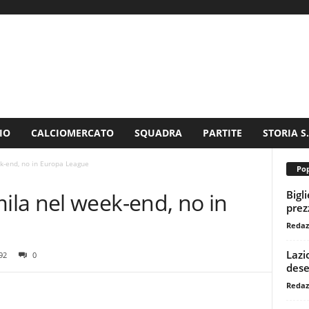
IO
CALCIOMERCATO
SQUADRA
PARTITE
STORIA S
-end, no in Europa League
Pop
Bigl
la nel week-end, no in
prezz
Redaz
Lazi
92
0
dese
Redaz