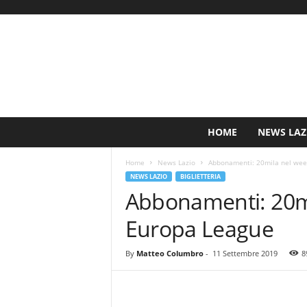
S
HOME
NEWS LAZ
i
n
Home
News Lazio
Abbonamenti: 20mila nel week
c
NEWS LAZIO
BIGLIETTERIA
e
Abbonamenti: 20mi
1
9
Europa League
0
0
N
By
Matteo Columbro
-
11 Settembre 2019
8
o
t
i