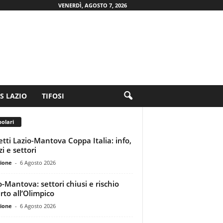
VENERDÌ, AGOSTO 7, 2026
.S LAZIO
TIFOSI
olari
ietti Lazio-Mantova Coppa Italia: info,
i e settori
ione
-
6 Agosto 2026
o-Mantova: settori chiusi e rischio
rto all’Olimpico
ione
-
6 Agosto 2026