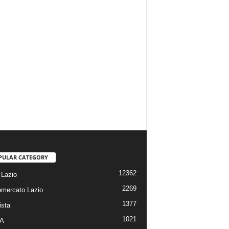
PULAR CATEGORY
12362
Lazio
2269
omercato Lazio
1377
ista
1021
 A