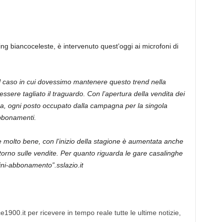
g biancoceleste, è intervenuto quest’oggi ai microfoni di
l caso in cui dovessimo mantenere questo trend nella
ere tagliato il traguardo. Con l’apertura della vendita dei
rma, ogni posto occupato dalla campagna per la singola
 abbonamenti.
 molto bene, con l’inizio della stagione è aumentata anche
 ritorno sulle vendite. Per quanto riguarda le gare casalinghe
ni-abbonamento”.sslazio.it
1900.it per ricevere in tempo reale tutte le ultime notizie,