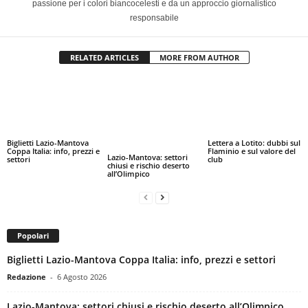
passione per i colori biancocelesti e da un approccio giornalistico
responsabile
RELATED ARTICLES
MORE FROM AUTHOR
Biglietti Lazio-Mantova
Lettera a Lotito: dubbi sul
Coppa Italia: info, prezzi e
Flaminio e sul valore del
Lazio-Mantova: settori
settori
club
chiusi e rischio deserto
all’Olimpico
Popolari
Biglietti Lazio-Mantova Coppa Italia: info, prezzi e settori
Redazione
-
6 Agosto 2026
Lazio-Mantova: settori chiusi e rischio deserto all’Olimpico