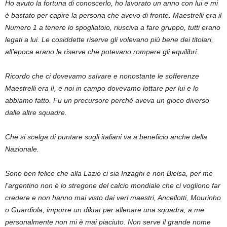
Ho avuto la fortuna di conoscerlo, ho lavorato un anno con lui e mi
è bastato per capire la persona che avevo di fronte. Maestrelli era il
Numero 1 a tenere lo spogliatoio, riusciva a fare gruppo, tutti erano
legati a lui. Le cosiddette riserve gli volevano più bene dei titolari,
all’epoca erano le riserve che potevano rompere gli equilibri.
Ricordo che ci dovevamo salvare e nonostante le sofferenze
Maestrelli era lì, e noi in campo dovevamo lottare per lui e lo
abbiamo fatto. Fu un precursore perché aveva un gioco diverso
dalle altre squadre.
Che si scelga di puntare sugli italiani va a beneficio anche della
Nazionale.
Sono ben felice che alla Lazio ci sia Inzaghi e non Bielsa, per me
l’argentino non è lo stregone del calcio mondiale che ci vogliono far
credere e non hanno mai visto dai veri maestri, Ancellotti, Mourinho
o Guardiola, imporre un diktat per allenare una squadra, a me
personalmente non mi è mai piaciuto. Non serve il grande nome