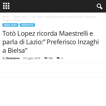
Home
News Lazio
Totò Lopez ricorda Maestrelli e parla di Lazio:” Preferisco
Inzaghi a Bielsa”
NEWS LAZIO
INTERVISTA
Totò Lopez ricorda Maestrelli e
parla di Lazio:” Preferisco Inzaghi
a Bielsa”
By
Redazione
-
19 Luglio 2016
996
0