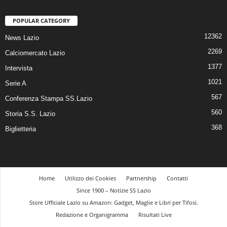
POPULAR CATEGORY
12362
News Lazio
2269
Calciomercato Lazio
1377
Intervista
1021
Serie A
567
Conferenza Stampa SS.Lazio
560
Storia S.S. Lazio
368
Biglietteria
Home
Utilizzo dei Cookies
Partnership
Contatti
Since 1900 – Notizie SS Lazio
Store Ufficiale Lazio su Amazon: Gadget, Maglie e Libri per Tifosi.
Redazione e Organigramma
Risultati Live