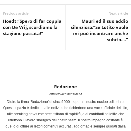
Previous article
Next article
Hoedt:”Spero di far coppia
Mauri ed il suo addio
con De Vrij, scordiamo la
silenzioso:”Se Lotito vuole
stagione passata!”
mi può incontrare anche
subito….”
Redazione
http://www.since1900.it
Dietro la firma 'Redazione' di since1900.it opera il nostro nucleo editoriale.
Questo spazio è dedicato alle notizie che richiedono una voce ufficiale del sito,
alle breaking news che necessitano di rapidità, o ai contributi collettivi che
riflettono il lavoro sinergico del nostro team. Il nostro impegno costante è
quello di offrire ai lettori contenuti accurati, aggiornati e sempre guidati dalla