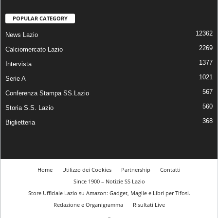
POPULAR CATEGORY
12362
News Lazio
2269
Calciomercato Lazio
1377
Intervista
1021
Serie A
567
Conferenza Stampa SS.Lazio
560
Storia S.S. Lazio
368
Biglietteria
Home
Utilizzo dei Cookies
Partnership
Contatti
Since 1900 – Notizie SS Lazio
Store Ufficiale Lazio su Amazon: Gadget, Maglie e Libri per Tifosi.
Redazione e Organigramma
Risultati Live