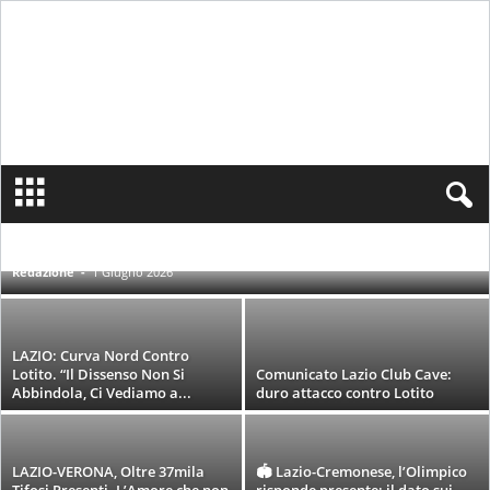
S
i
Abbonamenti Lazio: venerdì la decisione
n
della Curva
c
ALTRE SQUADRE
BIGLIETTERIA
DESIGNAZIONI ARBITRALI
EDITORIALE
EUROPA
EXTRALAZIO
FOCUS
FORMELLO & ALLENAMENTI
e
Redazione
-
1 Giugno 2026
INFORTUNATI & CONDIZIONI
NEWS LAZIO
PAGELLE
PALLA A CAMPANILE
1
PARTITE
PRIMAVERA
PROBABILI FORMAZIONI
9
PROGRAMMAZIONE TELEVISIVA
RACCONTI
SERIE A
STORIA S.S. LAZIO
TIFOSI
UEFA CHAMPIONS LEAGUE
0
LAZIO: Curva Nord Contro
0
Lotito. “Il Dissenso Non Si
Comunicato Lazio Club Cave:
N
Abbindola, Ci Vediamo a...
duro attacco contro Lotito
o
t
i
LAZIO-VERONA, Oltre 37mila
🏟️ Lazio-Cremonese, l’Olimpico
z