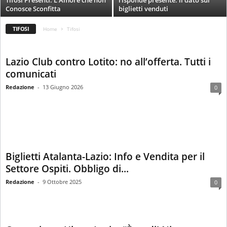
Tifosi Presenti. L’Amore che non
risponde presente: il dato sui
i
Conosce Sconfitta
biglietti venduti
e
s
TIFOSI
Home
Tifosi
s
L
a
Lazio Club contro Lotito: no all’offerta. Tutti i
z
comunicati
i
Redazione
-
13 Giugno 2026
0
o
Biglietti Atalanta-Lazio: Info e Vendita per il
Settore Ospiti. Obbligo di...
Redazione
-
9 Ottobre 2025
0