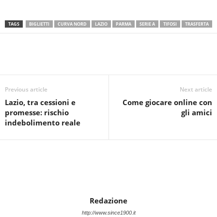
TAGS
BIGLIETTI
CURVA NORD
LAZIO
PARMA
SERIE A
TIFOSI
TRASFERTA
Previous article
Next article
Lazio, tra cessioni e
Come giocare online con
promesse: rischio
gli amici
indebolimento reale
Redazione
http://www.since1900.it