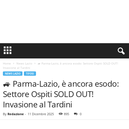
S
i
n
Home
News Lazio
🚙 Parma-Lazio, è ancora esodo: Settore Ospiti SOLD OUT!
c
Invasione al Tardini
e
NEWS LAZIO
TIFOSI
1
🚙 Parma-Lazio, è ancora esodo:
9
0
Settore Ospiti SOLD OUT!
0
N
Invasione al Tardini
o
t
By
Redazione
-
11 Dicembre 2025
895
0
i
z