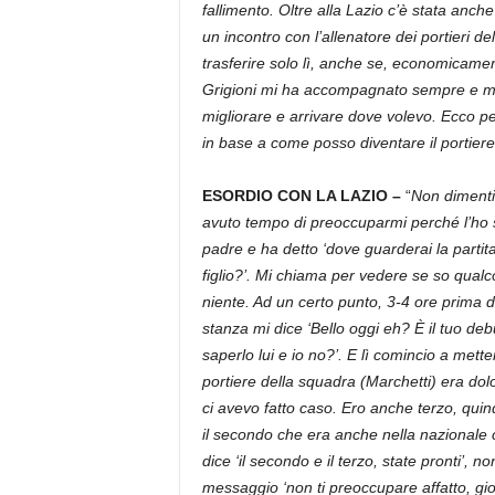
fallimento. Oltre alla Lazio c’è stata anc
un incontro con l’allenatore dei portieri de
trasferire solo lì, anche se, economicame
Grigioni mi ha accompagnato sempre e mi 
migliorare e arrivare dove volevo. Ecco pe
in base a come posso diventare il portie
ESORDIO CON LA LAZIO –
“
Non dimentic
avuto tempo di preoccuparmi perché l’ho s
padre e ha detto ‘dove guarderai la partita
figlio?’. Mi chiama per vedere se so qual
niente. Ad un certo punto, 3-4 ore prima d
stanza mi dice ‘Bello oggi eh? È il tuo deb
saperlo lui e io no?’. E lì comincio a mett
portiere della squadra (Marchetti) era dol
ci avevo fatto caso. Ero anche terzo, quin
il secondo che era anche nella nazionale c
dice ‘il secondo e il terzo, state pronti’
messaggio ‘non ti preoccupare affatto, gio