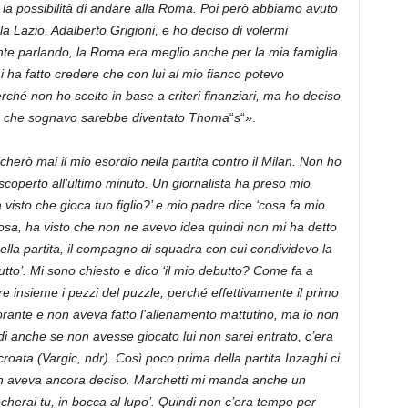
he la possibilità di andare alla Roma. Poi però abbiamo avuto
lla Lazio, Adalberto Grigioni, e ho deciso di volermi
nte parlando, la Roma era meglio anche per la mia famiglia.
ha fatto credere che con lui al mio fianco potevo
rché non ho scelto in base a criteri finanziari, ma ho deciso
re che sognavo sarebbe diventato Thoma
“
s
“».
herò mai il mio esordio nella partita contro il Milan. Non ho
coperto all’ultimo minuto. Un giornalista ha preso mio
 visto che gioca tuo figlio?’ e mio padre dice ‘cosa fa mio
cosa, ha visto che non ne avevo idea quindi non mi ha detto
ella partita, il compagno di squadra con cui condividevo la
utto’. Mi sono chiesto e dico ‘il mio debutto? Come fa a
ere insieme i pezzi del puzzle, perché effettivamente il primo
orante e non aveva fatto l’allenamento mattutino, ma io non
di anche se non avesse giocato lui non sarei entrato, c’era
roata (Vargic, ndr). Così poco prima della partita Inzaghi ci
, non aveva ancora deciso. Marchetti mi manda anche un
cherai tu, in bocca al lupo’. Quindi non c’era tempo per