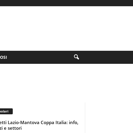
FOSI
olari
ietti Lazio-Mantova Coppa Italia: info,
i e settori