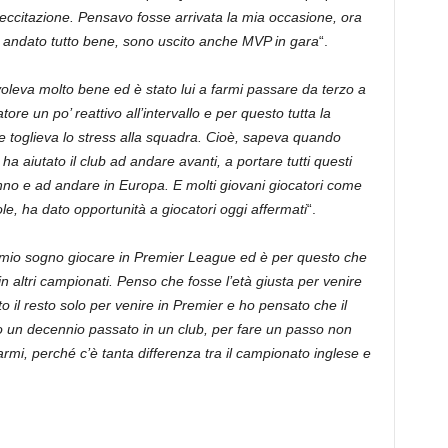
 eccitazione. Pensavo fosse arrivata la mia occasione, ora
 andato tutto bene, sono uscito anche MVP in gara
“.
oleva molto bene ed è stato lui a farmi passare da terzo a
re un po’ reattivo all’intervallo e per questo tutta la
e toglieva lo stress alla squadra. Cioè, sapeva quando
 aiutato il club ad andare avanti, a portare tutti questi
 anno e ad andare in Europa. E molti giovani giocatori come
le, ha dato opportunità a giocatori oggi affermati
“.
l mio sogno giocare in Premier League ed è per questo che
in altri campionati. Penso che fosse l’età giusta per venire
tto il resto solo per venire in Premier e ho pensato che il
po un decennio passato in un club, per fare un passo non
rmi, perché c’è tanta differenza tra il campionato inglese e