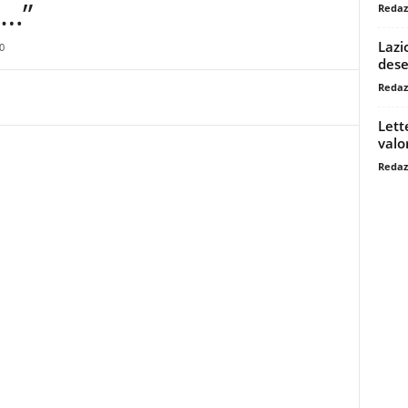
….”
Redaz
Lazi
0
dese
Redaz
Lett
valo
Redaz