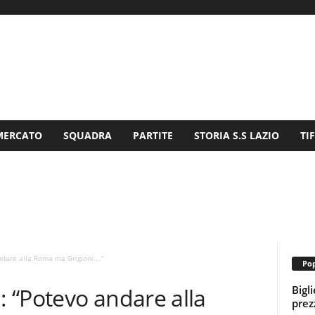
MERCATO
SQUADRA
PARTITE
STORIA S.S LAZIO
TI
dare alla Roma ma Grigioni….”
Pop
Bigl
 “Potevo andare alla
prezz