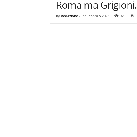
Roma ma Grigioni
z
i
e
By
Redazione
-
22 Febbraio 2023
926
s
s
L
a
z
i
o