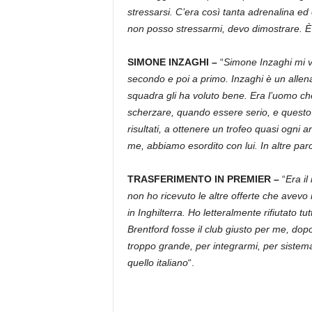
stressarsi. C’era così tanta adrenalina ed
non posso stressarmi, devo dimostrare. È
SIMONE INZAGHI –
“
Simone Inzaghi mi v
secondo e poi a primo. Inzaghi è un allenato
squadra gli ha voluto bene. Era l’uomo ch
scherzare, quando essere serio, e questo ha
risultati, a ottenere un trofeo quasi ogni
me, abbiamo esordito con lui. In altre paro
TRASFERIMENTO IN PREMIER –
“
Era i
non ho ricevuto le altre offerte che avevo 
in Inghilterra. Ho letteralmente rifiutato tu
Brentford fosse il club giusto per me, do
troppo grande, per integrarmi, per sistema
quello italiano
“.