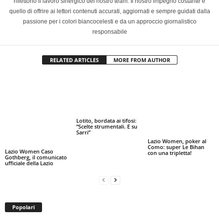
riflettono il lavoro sinergico del nostro team. Il nostro impegno costante è
quello di offrire ai lettori contenuti accurati, aggiornati e sempre guidati dalla
passione per i colori biancocelesti e da un approccio giornalistico
responsabile
RELATED ARTICLES
MORE FROM AUTHOR
Lotito, bordata ai tifosi:
“Scelte strumentali. E su
Sarri”
Lazio Women, poker al
Como: super Le Bihan
Lazio Women Caso
con una tripletta!
Gothberg, il comunicato
ufficiale della Lazio
Popolari