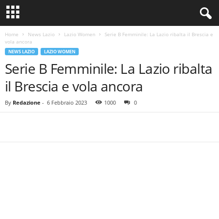
Home
News Lazio
Lazio Women
Serie B Femminile: La Lazio ribalta il Brescia e
vola ancora
NEWS LAZIO
LAZIO WOMEN
Serie B Femminile: La Lazio ribalta
il Brescia e vola ancora
By
Redazione
-
6 Febbraio 2023
1000
0