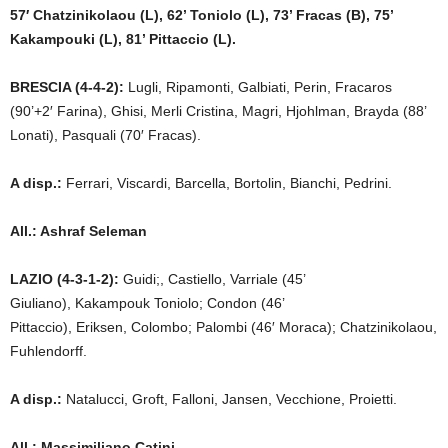
57′ Chatzinikolaou (L), 62’ Toniolo (L), 73’ Fracas (B), 75’
Kakampouki (L), 81’ Pittaccio (L).
BRESCIA (4-4-2):
Lugli, Ripamonti, Galbiati, Perin, Fracaros
(90’+2′ Farina), Ghisi, Merli Cristina, Magri, Hjohlman, Brayda (88’
Lonati), Pasquali (70′ Fracas).
A disp.:
Ferrari, Viscardi, Barcella, Bortolin, Bianchi, Pedrini.
All.: Ashraf Seleman
LAZIO (4-3-1-2):
Guidi;, Castiello, Varriale (45’
Giuliano), Kakampouk Toniolo; Condon (46’
Pittaccio), Eriksen, Colombo; Palombi (46′ Moraca); Chatzinikolaou,
Fuhlendorff.
A disp.:
Natalucci, Groft, Falloni, Jansen, Vecchione, Proietti.
All.: Massimiliano Catini