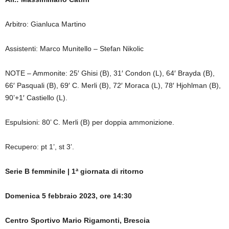
Arbitro: Gianluca Martino
Assistenti: Marco Munitello – Stefan Nikolic
NOTE – Ammonite: 25′ Ghisi (B), 31′ Condon (L), 64′ Brayda (B),
66′ Pasquali (B), 69′ C. Merli (B), 72′ Moraca (L), 78′ Hjohlman (B),
90’+1′ Castiello (L).
Espulsioni: 80’ C. Merli (B) per doppia ammonizione.
Recupero: pt 1’, st 3’.
Serie B femminile | 1ª giornata di ritorno
Domenica 5 febbraio 2023, ore 14:30
Centro Sportivo Mario Rigamonti, Brescia