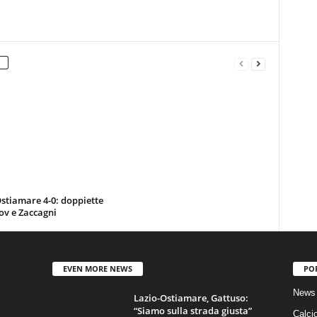
stiamare 4-0: doppiette
ov e Zaccagni
EVEN MORE NEWS
PO
News 
Lazio-Ostiamare, Gattuso:
“Siamo sulla strada giusta”
Calci