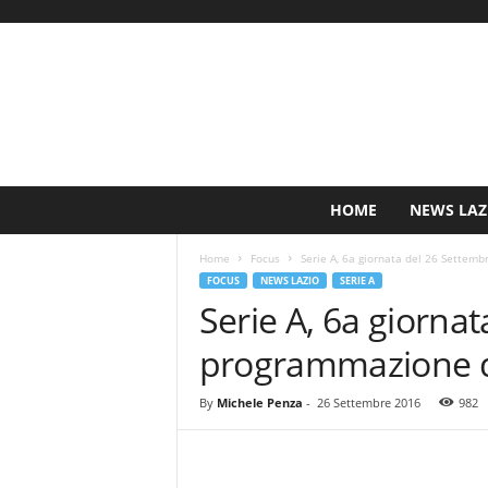
S
HOME
NEWS LAZ
i
n
Home
Focus
Serie A, 6a giornata del 26 Settemb
c
FOCUS
NEWS LAZIO
SERIE A
e
Serie A, 6a giornat
1
9
programmazione d
0
0
N
By
Michele Penza
-
26 Settembre 2016
982
o
t
i