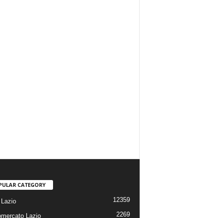
PULAR CATEGORY
12359
Lazio
2269
omercato Lazio