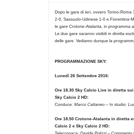
z
i
Dopo le gare di ieri, ovvero Torino-Roma
e
2-0, Sassuolo-Udinese 1-0 e Fiorentina-Mil
s
le gare Crotone-Atalanta, in programma al
s
L
Le due gare saranno visibili in diretta es
a
delle gare. Vediamo dunque la programmaz
z
i
o
PROGRAMMAZIONE SKY:
Lunedì 26 Settembre 2016:
Ore 18.30 Sky Calcio Live in diretta s
Sky Calcio 2 HD:
Conduce:
Marco Cattaneo
– In studio:
Luc
Ore 18.50 Crotone-Atalanta in diretta 
Calcio 2 e Sky Calcio 2 HD:
Telecronaca:
Davide Polizzi
– Commento t