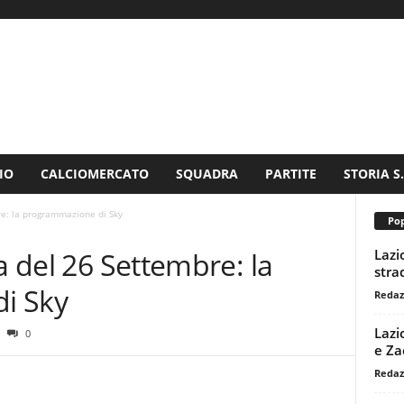
IO
CALCIOMERCATO
SQUADRA
PARTITE
STORIA S
re: la programmazione di Sky
Pop
Lazi
a del 26 Settembre: la
stra
i Sky
Redaz
Lazi
0
e Za
Redaz