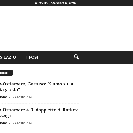
GIOVEDÌ, AGOSTO 6, 2026
.S LAZIO
TIFOSI
olari
o-Ostiamare, Gattuso: “Siamo sulla
da giusta”
ione
-
5 Agosto 2026
o-Ostiamare 4-0: doppiette di Ratkov
ccagni
ione
-
5 Agosto 2026