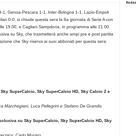
Redaz
 3-1, Genoa-Pescara 1-1, Inter-Bologna 1-1, Lazio-Empoli
an 0-0, si chiude questa sera la 6a giornata di Serie A con
le 19.00, e Cagliari-Sampdoria, in programma alle 21.00.
clusiva su Sky, che trasmetterà anche ampi pre e post partita
ione che Sky riserva ai suoi abbonati per questa sera:
ui Sky SuperCalcio, Sky SuperCalcio HD, Sky Calcio 2 e
a Marchegiani, Luca Pellegrini e Stefano De Grandis
esclusiva su Sky SuperCalcio, Sky SuperCalcio HD, Sky
ecnico:
Carlo Muraro