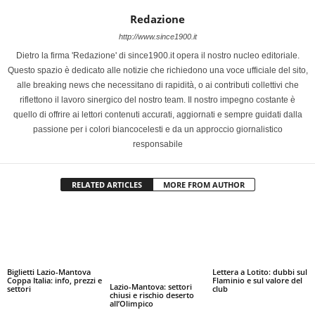
Redazione
http://www.since1900.it
Dietro la firma 'Redazione' di since1900.it opera il nostro nucleo editoriale.
Questo spazio è dedicato alle notizie che richiedono una voce ufficiale del sito,
alle breaking news che necessitano di rapidità, o ai contributi collettivi che
riflettono il lavoro sinergico del nostro team. Il nostro impegno costante è
quello di offrire ai lettori contenuti accurati, aggiornati e sempre guidati dalla
passione per i colori biancocelesti e da un approccio giornalistico
responsabile
RELATED ARTICLES
MORE FROM AUTHOR
Biglietti Lazio-Mantova
Lettera a Lotito: dubbi sul
Coppa Italia: info, prezzi e
Flaminio e sul valore del
Lazio-Mantova: settori
settori
club
chiusi e rischio deserto
all’Olimpico