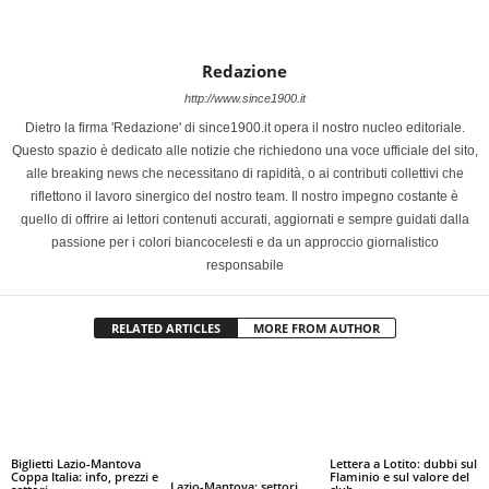
Redazione
http://www.since1900.it
Dietro la firma 'Redazione' di since1900.it opera il nostro nucleo editoriale.
Questo spazio è dedicato alle notizie che richiedono una voce ufficiale del sito,
alle breaking news che necessitano di rapidità, o ai contributi collettivi che
riflettono il lavoro sinergico del nostro team. Il nostro impegno costante è
quello di offrire ai lettori contenuti accurati, aggiornati e sempre guidati dalla
passione per i colori biancocelesti e da un approccio giornalistico
responsabile
RELATED ARTICLES
MORE FROM AUTHOR
Biglietti Lazio-Mantova
Lettera a Lotito: dubbi sul
Coppa Italia: info, prezzi e
Flaminio e sul valore del
Lazio-Mantova: settori