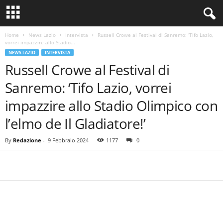
Home
News Lazio
Intervista
Russell Crowe al Festival di Sanremo: ‘Tifo Lazio,
vorrei impazzire allo Stadio...
NEWS LAZIO
INTERVISTA
Russell Crowe al Festival di
Sanremo: ‘Tifo Lazio, vorrei
impazzire allo Stadio Olimpico con
l’elmo de Il Gladiatore!’
By
Redazione
-
9 Febbraio 2024
1177
0