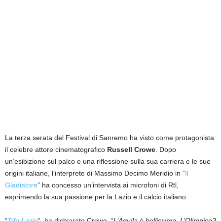
La terza serata del Festival di Sanremo ha visto come protagonista
il celebre attore cinematografico
Russell Crowe
. Dopo
un’esibizione sul palco e una riflessione sulla sua carriera e le sue
origini italiane, l’interprete di Massimo Decimo Meridio in “
Il
Gladiatore
” ha concesso un’intervista ai microfoni di Rtl,
esprimendo la sua passione per la Lazio e il calcio italiano.
“
Tifo Lazio
“, ha dichiarato Crowe. “
L’Aquila è bellissima. L’Olimpico?