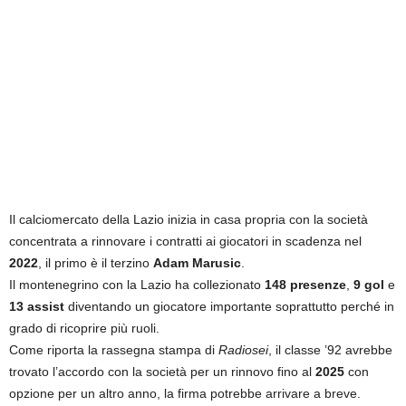
i
e
s
s
L
a
z
i
o
Il calciomercato della Lazio inizia in casa propria con la società
concentrata a rinnovare i contratti ai giocatori in scadenza nel
2022
, il primo è il terzino
Adam Marusic
.
Il montenegrino con la Lazio ha collezionato
148 presenze
,
9 gol
e
13 assist
diventando un giocatore importante soprattutto perché in
grado di ricoprire più ruoli.
Come riporta la rassegna stampa di
Radiosei
, il classe ’92 avrebbe
trovato l’accordo con la società per un rinnovo fino al
2025
con
opzione per un altro anno, la firma potrebbe arrivare a breve.