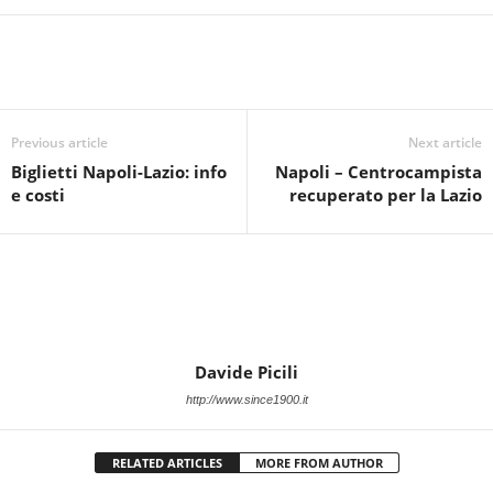
Previous article
Next article
Biglietti Napoli-Lazio: info
Napoli – Centrocampista
e costi
recuperato per la Lazio
Davide Picili
http://www.since1900.it
RELATED ARTICLES
MORE FROM AUTHOR