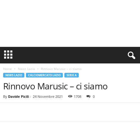
S
i
n
Home
News Lazio
Rinnovo Marusic – ci siamo
c
NEWS LAZIO
CALCIOMERCATO LAZIO
SERIE A
e
Rinnovo Marusic – ci siamo
1
9
0
By
Davide Picili
-
24 Novembre 2021
1708
0
0
N
o
t
i
z