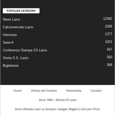
POPULAR CATEGORY
12362
News Lazio
2269
Calciomercato Lazio
1377
Intervista
1021
Serie A
567
Conferenza Stampa SS.Lazio
560
Storia S.S. Lazio
368
Biglietteria
Home
Utilizzo dei Cookies
Partnership
Contatti
Since 1900 – Notizie SS Lazio
Store Ufficiale Lazio su Amazon: Gadget, Maglie e Libri per Tifosi.