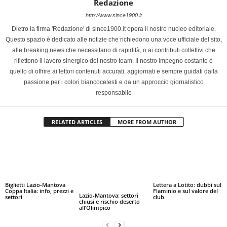
Redazione
http://www.since1900.it
Dietro la firma 'Redazione' di since1900.it opera il nostro nucleo editoriale.
Questo spazio è dedicato alle notizie che richiedono una voce ufficiale del sito,
alle breaking news che necessitano di rapidità, o ai contributi collettivi che
riflettono il lavoro sinergico del nostro team. Il nostro impegno costante è
quello di offrire ai lettori contenuti accurati, aggiornati e sempre guidati dalla
passione per i colori biancocelesti e da un approccio giornalistico
responsabile
RELATED ARTICLES
MORE FROM AUTHOR
Biglietti Lazio-Mantova
Lettera a Lotito: dubbi sul
Coppa Italia: info, prezzi e
Flaminio e sul valore del
Lazio-Mantova: settori
settori
club
chiusi e rischio deserto
all’Olimpico