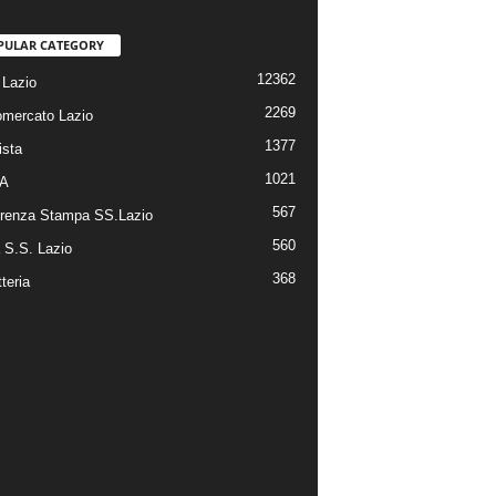
PULAR CATEGORY
12362
Lazio
2269
omercato Lazio
1377
ista
1021
 A
567
renza Stampa SS.Lazio
560
a S.S. Lazio
368
tteria