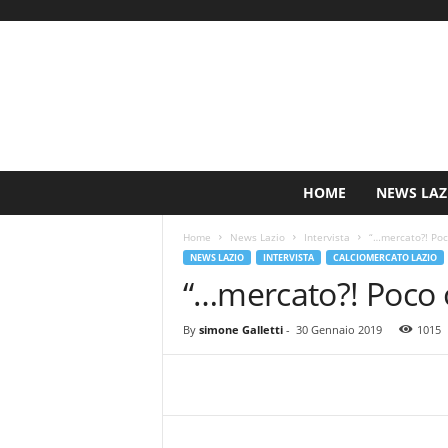
S
HOME
NEWS LAZ
i
n
Home
News Lazio
Intervista
“…mercato?! Poc
c
NEWS LAZIO
INTERVISTA
CALCIOMERCATO LAZIO
e
“…mercato?! Poco 
1
9
0
By
simone Galletti
-
30 Gennaio 2019
1015
0
N
o
t
i