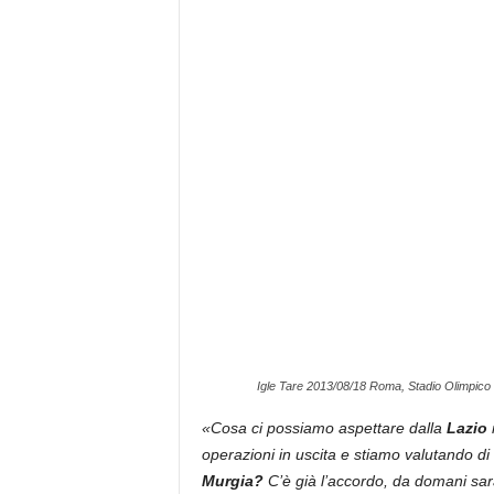
z
i
e
s
s
L
a
z
i
o
Igle Tare 2013/08/18 Roma, Stadio Olimpico 
«Cosa ci possiamo aspettare dalla
Lazio
i
operazioni in uscita e stiamo valutando di 
Murgia?
C’è già l’accordo, da domani sar