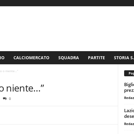
IO
CALCIOMERCATO
SQUADRA
PARTITE
STORIA S
o o niente…”
Pop
Bigl
o niente…”
prezz
Redaz
0
Lazi
dese
Redaz