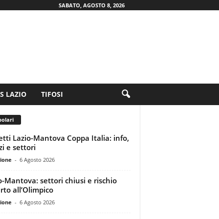
SABATO, AGOSTO 8, 2026
.S LAZIO
TIFOSI
olari
ietti Lazio-Mantova Coppa Italia: info,
i e settori
ione
-
6 Agosto 2026
o-Mantova: settori chiusi e rischio
rto all’Olimpico
ione
-
6 Agosto 2026