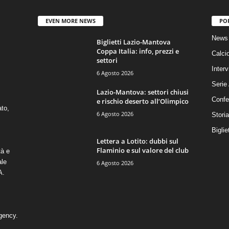
EVEN MORE NEWS
PO
News 
Biglietti Lazio-Mantova
Coppa Italia: info, prezzi e
Calci
settori
Interv
6 Agosto 2026
Serie
Lazio-Mantova: settori chiusi
Confe
e rischio deserto all’Olimpico
ato,
6 Agosto 2026
Stori
Biglie
Lettera a Lotito: dubbi sul
Flaminio e sul valore del club
tà e
ale
6 Agosto 2026
A.
gency
.