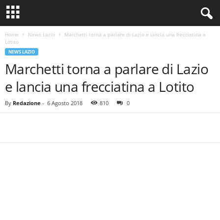
Home
News Lazio
Marchetti torna a parlare di Lazio e lancia una frecciatina a
Lotito
NEWS LAZIO
Marchetti torna a parlare di Lazio
e lancia una frecciatina a Lotito
By
Redazione
-
6 Agosto 2018
810
0