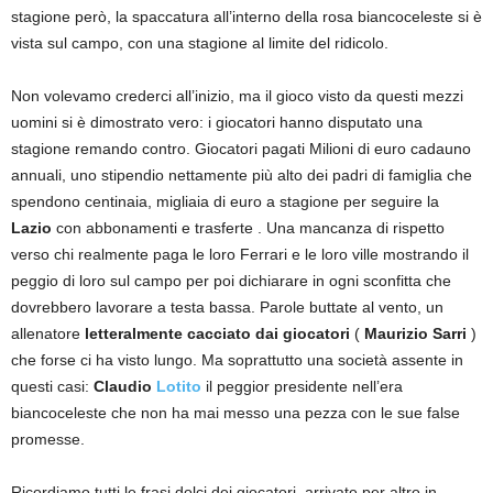
stagione però, la spaccatura all’interno della rosa biancoceleste si è
vista sul campo, con una stagione al limite del ridicolo.
Non volevamo crederci all’inizio, ma il gioco visto da questi mezzi
uomini si è dimostrato vero: i giocatori hanno disputato una
stagione remando contro. Giocatori pagati Milioni di euro cadauno
annuali, uno stipendio nettamente più alto dei padri di famiglia che
spendono centinaia, migliaia di euro a stagione per seguire la
Lazio
con abbonamenti e trasferte . Una mancanza di rispetto
verso chi realmente paga le loro Ferrari e le loro ville mostrando il
peggio di loro sul campo per poi dichiarare in ogni sconfitta che
dovrebbero lavorare a testa bassa. Parole buttate al vento, un
allenatore
letteralmente cacciato dai giocatori
(
Maurizio Sarri
)
che forse ci ha visto lungo. Ma soprattutto una società assente in
questi casi:
Claudio
Lotito
il peggior presidente nell’era
biancoceleste che non ha mai messo una pezza con le sue false
promesse.
Ricordiamo tutti le frasi dolci dei giocatori, arrivate per altro in