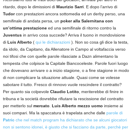
ritardo, dopo le dimissioni di
Maurizio Sarri
. E dopo l’arrivo di
Tudor
con prestazioni ancora sottomedia ed un derby perso, una
semifinale di andata persa, un
poker alla Salernitana con
un’ottima prestazione
ed una semifinale di ritorno contro la
Juventus
in arrivo cosa succede? Arriva il tuono in mondovisione
di
Luis Alberto
(
qui le dichiarazioni
). Non so cosa gli dice la testa,
da idolo, da Capitano, da Allenatore in Campo al voltafaccia verso
noi tifosi che con quelle parole rilasciate a Dazn alimentano la
tempesta che colpisce la Capitale Biancoceleste. Parole fuori luogo
che dovevano arrivare o a inizio stagione, o a fine stagione in modo
di non complicare la situazione attuale. Quasi come se volesse
sabotare il tutto. Fresco di rinnovo vuole rescindere il contratto?
Per quanto sia colpevole
Claudio Lotito
, meriterebbe di finire in
tribuna e la società dovrebbe rifiutare la rescissione del contratto
per metterlo sul
mercato
.
Luis Alberto mezzo uomo
insieme ai
suoi compari. Ma la spaccatura è trapelata anche dalle
parole di
Patric
che nel match program ha dichiarato che se alcuni giocatori
non si sentono idonei, è giusto che si facciano da parte, perchè per