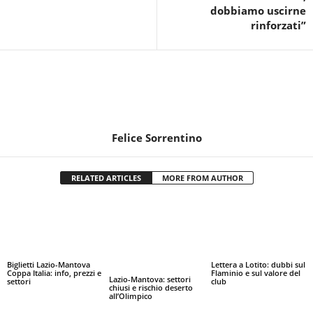
dobbiamo uscirne
rinforzati”
Felice Sorrentino
RELATED ARTICLES
MORE FROM AUTHOR
Biglietti Lazio-Mantova
Lettera a Lotito: dubbi sul
Coppa Italia: info, prezzi e
Flaminio e sul valore del
Lazio-Mantova: settori
settori
club
chiusi e rischio deserto
all’Olimpico