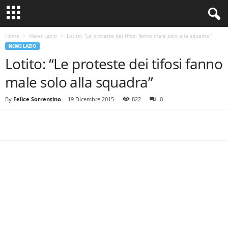
Home
News Lazio
Lotito: “Le proteste dei tifosi fanno male solo alla squadra”
NEWS LAZIO
Lotito: “Le proteste dei tifosi fanno
male solo alla squadra”
By
Felice Sorrentino
-
19 Dicembre 2015
822
0