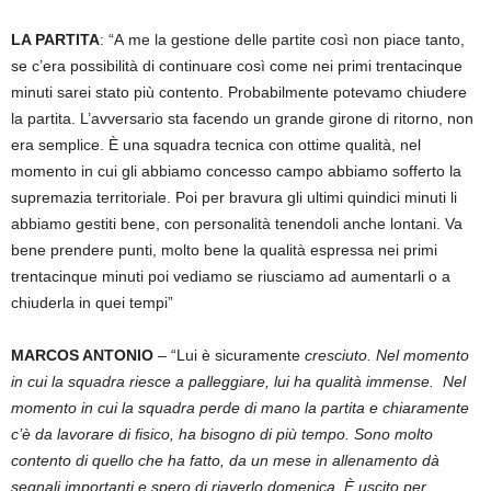
LA PARTITA
: “A me la gestione delle partite così non piace tanto,
se c’era possibilità di continuare così come nei primi trentacinque
minuti sarei stato più contento. Probabilmente potevamo chiudere
la partita. L’avversario sta facendo un grande girone di ritorno, non
era semplice. È una squadra tecnica con ottime qualità, nel
momento in cui gli abbiamo concesso campo abbiamo sofferto la
supremazia territoriale. Poi per bravura gli ultimi quindici minuti li
abbiamo gestiti bene, con personalità tenendoli anche lontani. Va
bene prendere punti, molto bene la qualità espressa nei primi
trentacinque minuti poi vediamo se riusciamo ad aumentarli o a
chiuderla in quei tempi”
MARCOS ANTONIO
– “Lui è sicuramente
cresciuto. Nel momento
in cui la squadra riesce a palleggiare, lui ha qualità immense. Nel
momento in cui la squadra perde di mano la partita e chiaramente
c’è da lavorare di fisico, ha bisogno di più tempo. Sono molto
contento di quello che ha fatto, da un mese in allenamento dà
segnali importanti e spero di riaverlo domenica. È uscito per