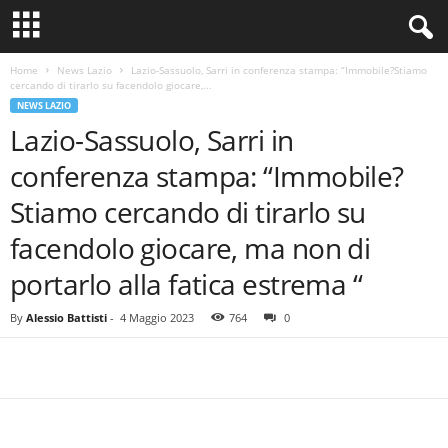
Home
News Lazio
Lazio-Sassuolo, Sarri in conferenza stampa: “Immobile?Stiamo
cercando di tirarlo su facendolo giocare,...
NEWS LAZIO
Lazio-Sassuolo, Sarri in
conferenza stampa: “Immobile?
Stiamo cercando di tirarlo su
facendolo giocare, ma non di
portarlo alla fatica estrema “
By
Alessio Battisti
-
4 Maggio 2023
764
0