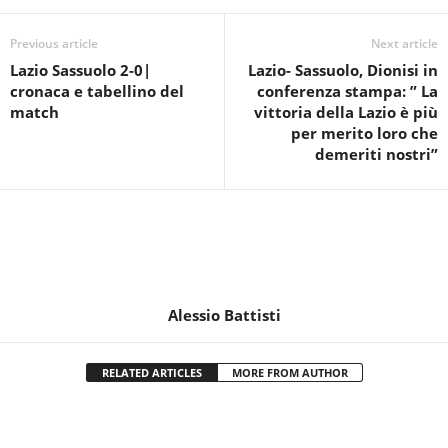
Previous article
Next article
Lazio Sassuolo 2-0|
Lazio- Sassuolo, Dionisi in
cronaca e tabellino del
conferenza stampa: ” La
match
vittoria della Lazio è più
per merito loro che
demeriti nostri”
Alessio Battisti
RELATED ARTICLES
MORE FROM AUTHOR