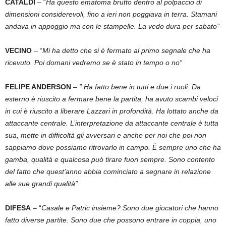
CATALDI
– “
Ha questo ematoma brutto dentro al polpaccio di
dimensioni considerevoli, fino a ieri non poggiava in terra. Stamani
andava in appoggio ma con le stampelle. La vedo dura per sabato”
VECINO
– “
Mi ha detto che si è fermato al primo segnale che ha
ricevuto. Poi domani vedremo se è stato in tempo o no”
FELIPE ANDERSON
–
” Ha fatto bene in tutti e due i ruoli. Da
esterno è riuscito a fermare bene la partita, ha avuto scambi veloci
in cui è riuscito a liberare Lazzari in profondità. Ha lottato anche da
attaccante centrale. L’interpretazione da attaccante centrale è tutta
sua, mette in difficoltà gli avversari e anche per noi che poi non
sappiamo dove possiamo ritrovarlo in campo. È sempre uno che ha
gamba, qualità e qualcosa può tirare fuori sempre. Sono contento
del fatto che quest’anno abbia cominciato a segnare in relazione
alle sue grandi qualità”
DIFESA
– “
Casale e Patric insieme? Sono due giocatori che hanno
fatto diverse partite. Sono due che possono entrare in coppia, uno