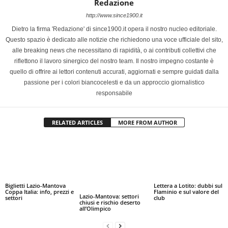
Redazione
http://www.since1900.it
Dietro la firma 'Redazione' di since1900.it opera il nostro nucleo editoriale.
Questo spazio è dedicato alle notizie che richiedono una voce ufficiale del sito,
alle breaking news che necessitano di rapidità, o ai contributi collettivi che
riflettono il lavoro sinergico del nostro team. Il nostro impegno costante è
quello di offrire ai lettori contenuti accurati, aggiornati e sempre guidati dalla
passione per i colori biancocelesti e da un approccio giornalistico
responsabile
RELATED ARTICLES
MORE FROM AUTHOR
Biglietti Lazio-Mantova
Lettera a Lotito: dubbi sul
Coppa Italia: info, prezzi e
Flaminio e sul valore del
Lazio-Mantova: settori
settori
club
chiusi e rischio deserto
all’Olimpico