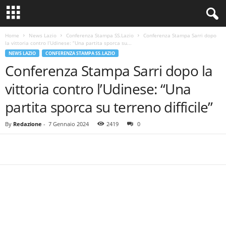
Home
News Lazio
Conferenza Stampa SS.Lazio
Conferenza Stampa Sarri dopo
la vittoria contro l’Udinese: “Una partita sporca su...
NEWS LAZIO
CONFERENZA STAMPA SS.LAZIO
Conferenza Stampa Sarri dopo la
vittoria contro l’Udinese: “Una
partita sporca su terreno difficile”
By
Redazione
-
7 Gennaio 2024
2419
0