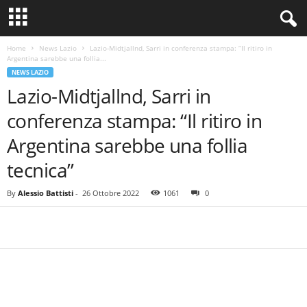
Home
News Lazio
Lazio-Midtjallnd, Sarri in conferenza stampa: “Il ritiro in
Argentina sarebbe una follia...
NEWS LAZIO
Lazio-Midtjallnd, Sarri in
conferenza stampa: “Il ritiro in
Argentina sarebbe una follia
tecnica”
By
Alessio Battisti
-
26 Ottobre 2022
1061
0