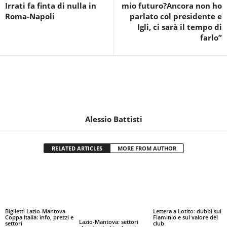
Irrati fa finta di nulla in
mio futuro?Ancora non ho
Roma-Napoli
parlato col presidente e
Igli, ci sarà il tempo di
farlo”
Alessio Battisti
RELATED ARTICLES
MORE FROM AUTHOR
Biglietti Lazio-Mantova
Lettera a Lotito: dubbi sul
Coppa Italia: info, prezzi e
Flaminio e sul valore del
Lazio-Mantova: settori
settori
club