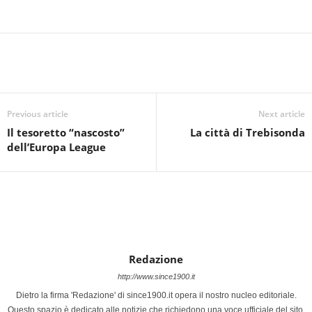
Previous article
Next article
Il tesoretto “nascosto”
La città di Trebisonda
dell’Europa League
Redazione
http://www.since1900.it
Dietro la firma 'Redazione' di since1900.it opera il nostro nucleo editoriale.
Questo spazio è dedicato alle notizie che richiedono una voce ufficiale del sito,