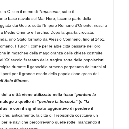
olo a.C. con il nome di
Trapezunte
, sotto il
nte base navale sul Mar Nero, facente parte della
giata dai Goti e, sotto l’Impero Romano d’Oriente, riuscì a
ra Medio Oriente e Turchia. Dopo la quarta crociata,
sonda, uno Stato formato da Alessio Comneno, fino al 1461,
mano. I Turchi, come per le altre città passate nel loro
ione in moschee della maggioranza delle chiese costruite
el XX secolo fu teatro della tragica sorte delle popolazioni
 colpite durante il genocidio armeno perpetuato dai turchi ai
porti per il grande esodo della popolazione greca del
ell’Asia Minore
.
 della città viene utilizzato nella frase
“perdere la
analogo a quello di
“perdere la bussola”
(o
“la
nfusi e con il significato aggiuntivo di perdere il
o che, anticamente, la città di Trebisonda costituiva un
o per le navi che percorrevano quelle rotte, mancando il
o le coste circostanti.