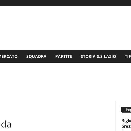
MERCATO
SQUADRA
PARTITE
STORIA S.S LAZIO
TI
Pop
Bigl
nda
prezz