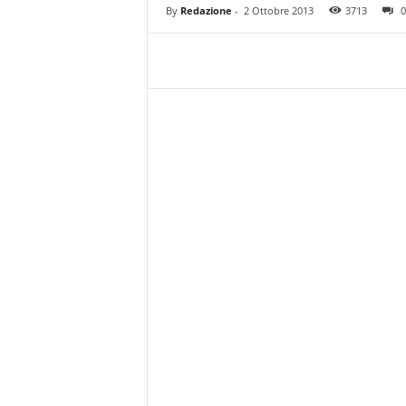
z
By
Redazione
-
2 Ottobre 2013
3713
0
i
e
s
s
L
a
z
i
o