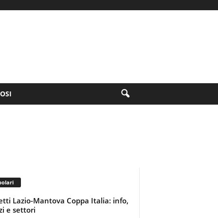
FOSI
olari
ietti Lazio-Mantova Coppa Italia: info,
i e settori