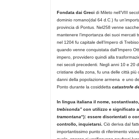
Fondata dai Greci
di Mileto nell’VIII sec
dominio romano(dal 64 d.C.) fu un’importa
provincia di Pontus. Nel258 venne saccheg
mantenere l’importanza dei suoi mercati t
nel 1204 fu capitale dell’Impero di Trebi
quando venne conquistata dall’Impero Otto
impero, provvidero quindi alla trasformaz
nei secoli precedenti. Negli anni 10 e 20 d
cristiane della zona, fu una delle città più
danni della popolazione armena e uno dei 
Ponto durante la cosiddetta
catastrofe d
In lingua italiana il nome, sostantivato,
trebisonda”
con utilizzo e significato 
tramontana
“): essere disorientati o co
controllo, inquietarsi.
Ciò deriva dal fatt
importantissimo punto di riferimento visiv
quale, spesso si verificavano naufragi lung