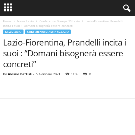
Home
News Lazio
Conferenza Stampa SS.Lazio
Lazio-Fiorentina, Prandelli
incita i suoi : “Domani bisognerà essere concreti”
NEWS LAZIO
CONFERENZA STAMPA SS.LAZIO
Lazio-Fiorentina, Prandelli incita i
suoi : “Domani bisognerà essere
concreti”
By
Alessio Battisti
-
5 Gennaio 2021
1136
0