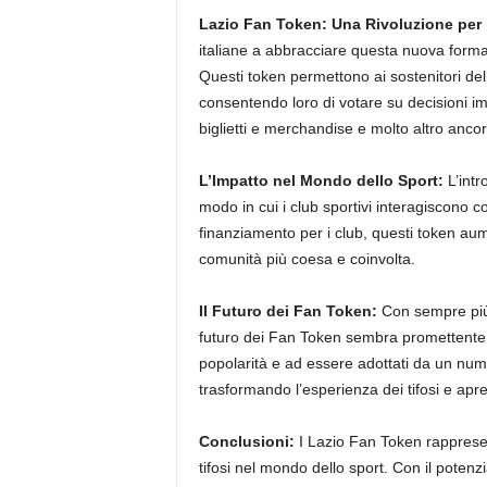
Lazio Fan Token: Una Rivoluzione per i
italiane a abbracciare questa nuova forma 
Questi token permettono ai sostenitori dell
consentendo loro di votare su decisioni im
biglietti e merchandise e molto altro ancor
L’Impatto nel Mondo dello Sport:
L’intr
modo in cui i club sportivi interagiscono con
finanziamento per i club, questi token aum
comunità più coesa e coinvolta.
Il Futuro dei Fan Token:
Con sempre più c
futuro dei Fan Token sembra promettente
popolarità e ad essere adottati da un num
trasformando l’esperienza dei tifosi e apre
Conclusioni:
I Lazio Fan Token rappresent
tifosi nel mondo dello sport. Con il poten