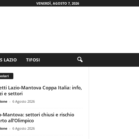
VENERDÌ, AGOSTO 7, 2026
.S LAZIO
TIFOSI
olari
ietti Lazio-Mantova Coppa Italia: info,
i e settori
ione
-
6 Agosto 2026
o-Mantova: settori chiusi e rischio
rto all’Olimpico
ione
-
6 Agosto 2026