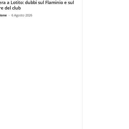
era a Lotito: dubbi sul Flaminio e sul
re del club
ione
-
6 Agosto 2026