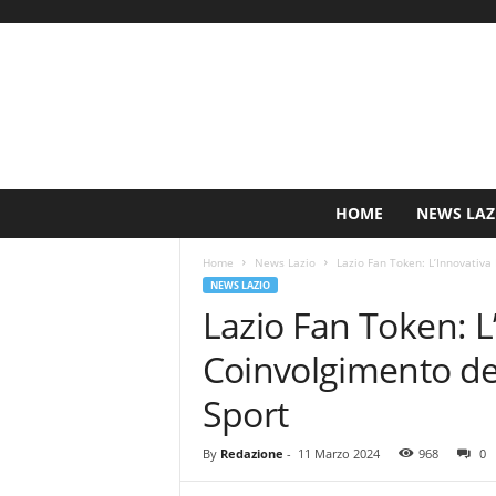
S
HOME
NEWS LAZ
i
n
Home
News Lazio
Lazio Fan Token: L’Innovativa 
c
NEWS LAZIO
e
Lazio Fan Token: L
1
9
Coinvolgimento dei
0
0
Sport
N
o
By
Redazione
-
11 Marzo 2024
968
0
t
i