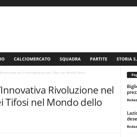
IO
CALCIOMERCATO
SQUADRA
PARTITE
STORIA S
Rivoluzione nel Coinvolgimento dei Tifosi nel Mondo dello...
Pop
Bigl
’Innovativa Rivoluzione nel
prezz
 Tifosi nel Mondo dello
Redaz
Lazi
dese
Redaz